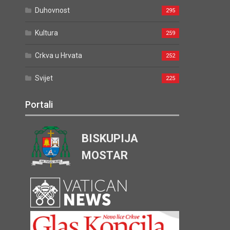
Duhovnost
295
Kultura
259
Crkva u Hrvata
252
Svijet
225
Portali
BISKUPIJA
MOSTAR