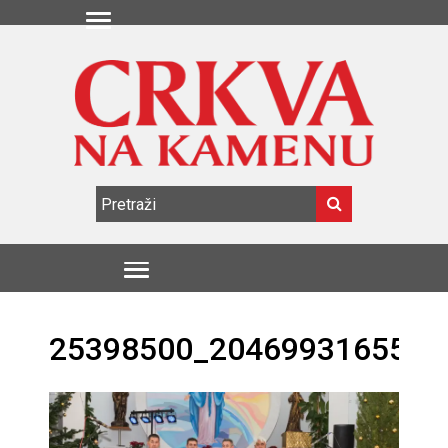
25398500_2046993165580