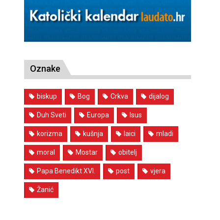
Oznake
biskup
Bog
Crkva
dijalog
Duh Sveti
Europa
Isus
korizma
kušnja
laici
mladi
moral
Mostar
obitelj
Papa Benedikt XVI.
post
vjera
Žanić