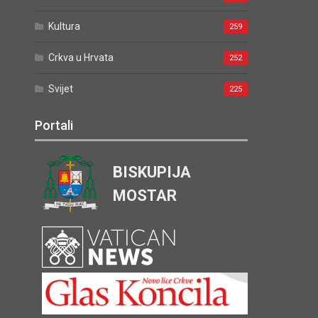
Kultura
259
Crkva u Hrvata
252
Svijet
225
Portali
BISKUPIJA
MOSTAR