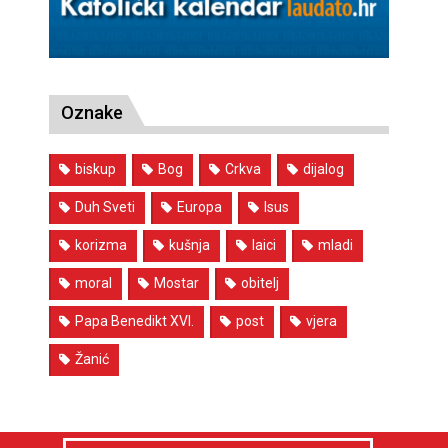
Oznake
biskup
Bog
Crkva
dijalog
Duh Sveti
Europa
Isus
korizma
kušnja
laici
mladi
moral
Mostar
obitelj
Papa Benedikt XVI.
post
vjera
Žanić