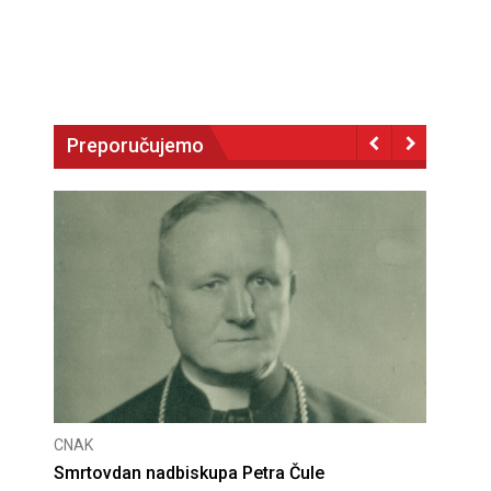
Preporučujemo
CNAK
CNAK
Smrtovdan nadbiskupa Petra Čule
Deset