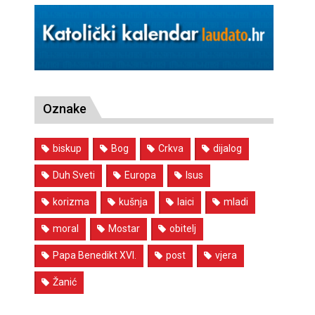
Oznake
biskup
Bog
Crkva
dijalog
Duh Sveti
Europa
Isus
korizma
kušnja
laici
mladi
moral
Mostar
obitelj
Papa Benedikt XVI.
post
vjera
Žanić