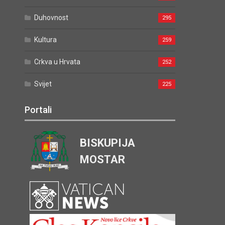
Duhovnost
295
Kultura
259
Crkva u Hrvata
252
Svijet
225
Portali
BISKUPIJA
MOSTAR