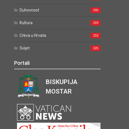
Duhovnost
295
Kultura
259
Crkva u Hrvata
252
Svijet
225
Portali
BISKUPIJA
MOSTAR