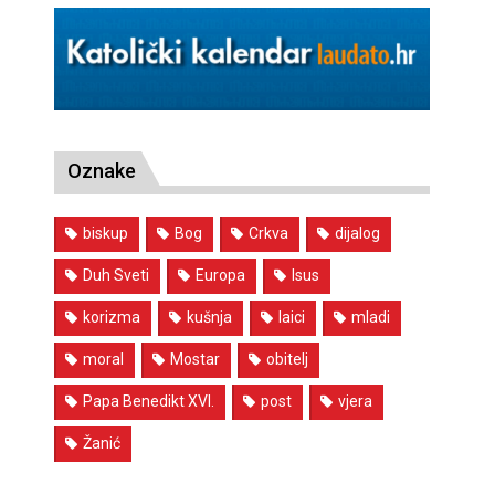
Oznake
biskup
Bog
Crkva
dijalog
Duh Sveti
Europa
Isus
korizma
kušnja
laici
mladi
moral
Mostar
obitelj
Papa Benedikt XVI.
post
vjera
Žanić