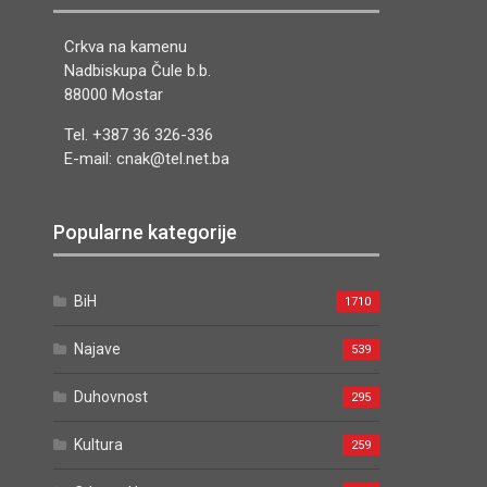
Crkva na kamenu
Nadbiskupa Čule b.b.
88000 Mostar
Tel. +387 36 326-336
E-mail: cnak@tel.net.ba
Popularne kategorije
BiH
1710
Najave
539
Duhovnost
295
Kultura
259