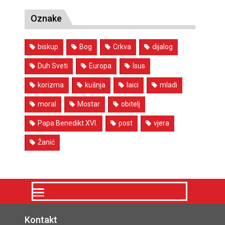
Oznake
biskup
Bog
Crkva
dijalog
Duh Sveti
Europa
Isus
korizma
kušnja
laici
mladi
moral
Mostar
obitelj
Papa Benedikt XVI.
post
vjera
Žanić
Kontakt