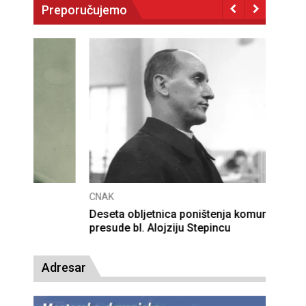
Preporučujemo
CNAK
Deseta obljetnica poništenja komunističke
presude bl. Alojziju Stepincu
Adresar