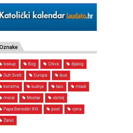
Oznake
biskup
Bog
Crkva
dijalog
Duh Sveti
Europa
Isus
korizma
kušnja
laici
mladi
moral
Mostar
obitelj
Papa Benedikt XVI.
post
vjera
Žanić