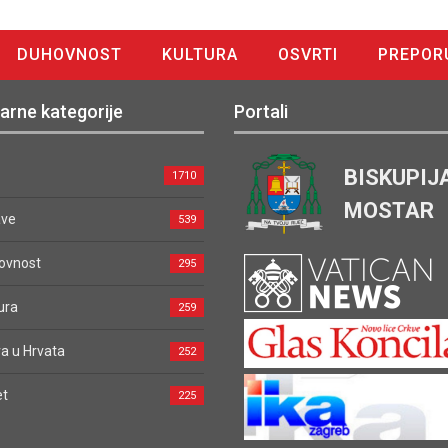
DUHOVNOST
KULTURA
OSVRTI
PREPOR
arne kategorije
Portali
BISKUPIJ
1710
MOSTAR
ave
539
ovnost
295
ura
259
a u Hrvata
252
et
225