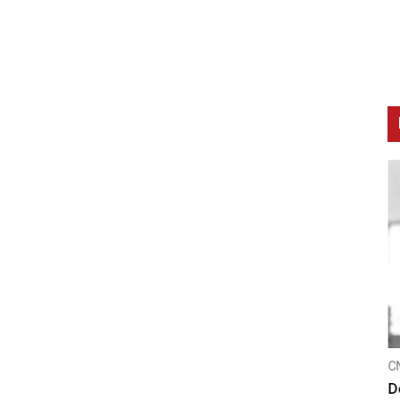
CNAK
C
Smrtovdan nadbiskupa Petra Čule
D