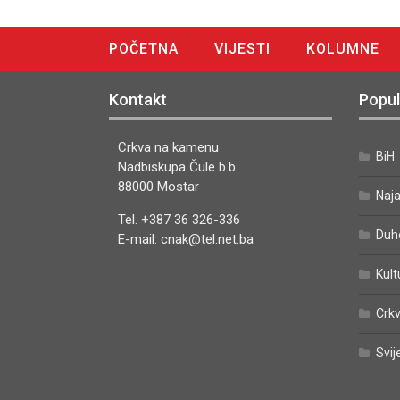
POČETNA
VIJESTI
KOLUMNE
DIGITALNO IZDANJE
Kontakt
Popul
Crkva na kamenu
BiH
Nadbiskupa Čule b.b.
88000 Mostar
Naj
Tel. +387 36 326-336
Duh
E-mail: cnak@tel.net.ba
Kult
Crkv
Svij