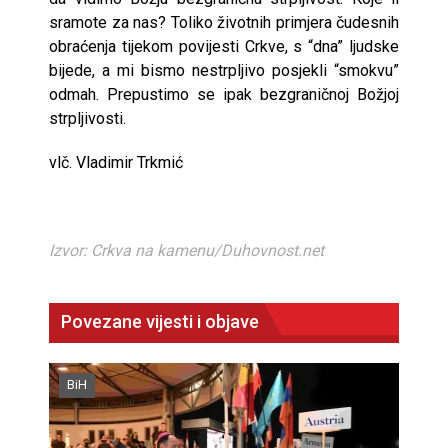
sramote za nas? Toliko životnih primjera čudesnih
obraćenja tijekom povijesti Crkve, s “dna” ljudske
bijede, a mi bismo nestrpljivo posjekli “smokvu”
odmah. Prepustimo se ipak bezgraničnoj Božjoj
strpljivosti.
vlč. Vladimir Trkmić
Izvor: Crkva na kamenu/Duhovnost.net
Povezane vijesti i objave
BiH