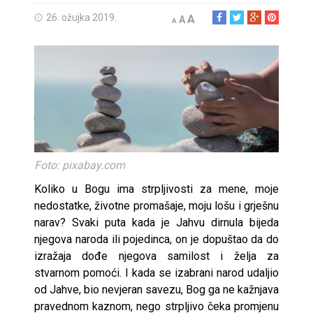
26. ožujka 2019.
A
A
A
Foto: pixabay.com
Koliko u Bogu ima strpljivosti za mene, moje
nedostatke, životne promašaje, moju lošu i grješnu
narav? Svaki puta kada je Jahvu dirnula bijeda
njegova naroda ili pojedinca, on je dopuštao da do
izražaja dođe njegova samilost i želja za
stvarnom pomoći. I kada se izabrani narod udaljio
od Jahve, bio nevjeran savezu, Bog ga ne kažnjava
pravednom kaznom, nego strpljivo čeka promjenu