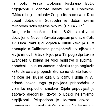
na bolje. Prava teologija beskrajne Božje
strpljivosti i dobrote nalazi se u Psalmima:
“Milosrdan je i milostiv Gospodin, spor na srdžbu,
bogat dobrotom. Gospodin je dobar svima,
milosrdan svim djelima svojim” (Ps 145,8-9).
Drugi vrlo snažan primjer Božje strpljivosti,
doživljen u Novom Zavjetu zapisan je u Evanđelju
sv. Luke. Neki ljudi dojaviše Isusu kako je Pilat
postupio s Galilejcima pomiješavši krv njihovu s
krvlju njihovih žrtava. Riječ je o 13. poglavlju Lukina
Evanđelja u kojem se vodi rasprava o ljudima i
obraćenju. Isus na samom početku toga poglavlja
kaže da će svi propasti ako se ne obrate kao oni
na koje se srušila kula u Siloamu i ubila ih. Ali
odmah nakon toga pripovijeda prispodobu o
vlasniku neplodne smokve. Cijela pripovijest je
zapravo alegorijski govor o Božjoj neizmjernoj
strpljivosti. Prispodoba je izvrstan govor u
prenesenom smislu riječi o mogućoj kazni i o