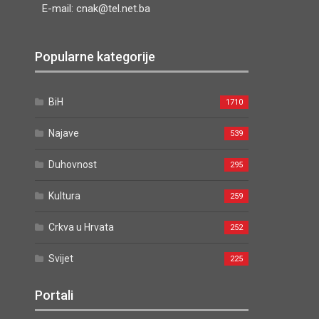
E-mail: cnak@tel.net.ba
Popularne kategorije
BiH
1710
Najave
539
Duhovnost
295
Kultura
259
Crkva u Hrvata
252
Svijet
225
Portali