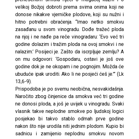
velikoj Božjoj dobroti prema svima onima koji ne
donose nikakve vjerničke plodove, koji su nužni i
hitno potrebni obraćenja. “Imao netko smokvu
zasađanu u svom vinogradu. Dođe tražeć ploda
na njoj i ne nađe pa reče vinogradaru: ‘Evo već tri
godine dolazim i tražim ploda na ovoj smokvi i ne
nalazim.’ Posijeci je. Zašto da iscrpljuje zemlju? A
on mu odgovori: ‘Gospodaru, ostavi je još ove
godine dok je ne okopam i ne pognojim. Možda će
ubuduće ipak uroditi. Ako li ne posjeći ćeš je.'” (Lk
13,6-9).
Prispodoba je po svemu neobična, nesvakidašnja.
Naročito zbog činjenice da smokva već tri godine
ne donosi ploda, a još je uvijek u vinogradu. Svaki
vlasnik takve neplodne smokve po ljudskoj logici
posjekao bi takvo stablo odmah prve godine
nakon što nije urodila niti jednim plodom. Kupio bi
sadnicu i zamijenio neplodnu smokvu novom