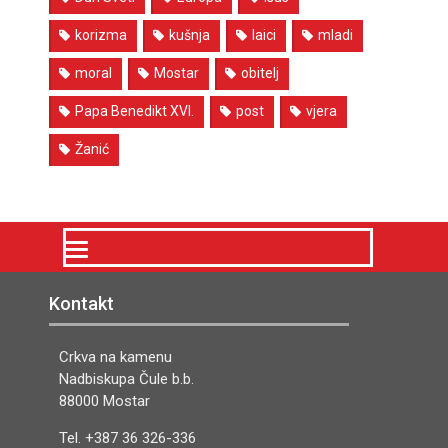
korizma
kušnja
laici
mladi
moral
Mostar
obitelj
Papa Benedikt XVI.
post
vjera
Žanić
Kontakt
Crkva na kamenu
Nadbiskupa Čule b.b.
88000 Mostar
Tel. +387 36 326-336