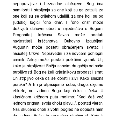
nepopravljive i beznadne slučajeve. Bog ima
samilosti i strpljenja za one koji su ga zatajili, za
one koji su se grijehom udaljili, za one koji su po
ljudskoj logici “dno dna”. I “dno dna” može
doživjeti duhovni obrat u zajedništvu s Bogom.
Progonitelj kršćana Savao može postati
navjestitelj kršćanstva. Duhovno izgubljeni
Augustin može postati obraćenjem svetac i
naučitelj Crkve. Nepravedni i za novcem pohlepni
carinik Zakej može postati praktični vjernik. Uh,
kako je strpljivost Božja sasvim drugačija od naše
strpljivosti. Bog ne želi grješnikovu propast i smrt.
On strpljivo čeka da se obrati i živi. Kako snažna
poruka? A ti i ja otpisujemo sebe, druge, dajemo
etikete, ne vidimo Boga koji čeka i čeka. U
klasičnom križnom putu molimo: “Kad ćeš već
jednom prignuti svoju oholu glavu…”, postati vjeran.
Naš skučeno oholi životni pogled ne dopušta nam
da vidimo Božju bezgraničnu strpljivost. Koje li