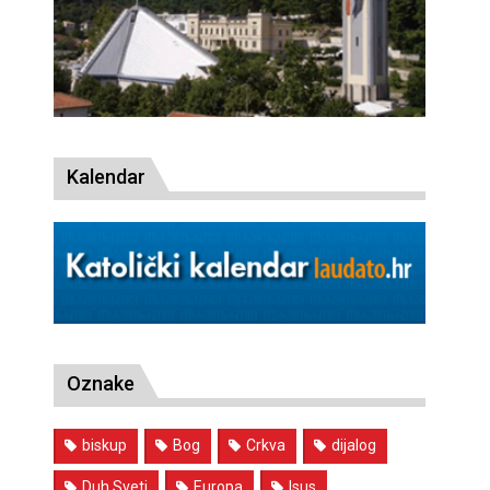
Kalendar
Oznake
biskup
Bog
Crkva
dijalog
Duh Sveti
Europa
Isus