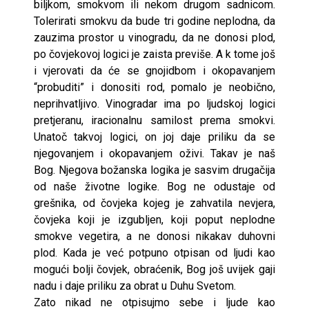
biljkom, smokvom ili nekom drugom sadnicom.
Tolerirati smokvu da bude tri godine neplodna, da
zauzima prostor u vinogradu, da ne donosi plod,
po čovjekovoj logici je zaista previše. A k tome još
i vjerovati da će se gnojidbom i okopavanjem
“probuditi” i donositi rod, pomalo je neobično,
neprihvatljivo. Vinogradar ima po ljudskoj logici
pretjeranu, iracionalnu samilost prema smokvi.
Unatoč takvoj logici, on joj daje priliku da se
njegovanjem i okopavanjem oživi. Takav je naš
Bog. Njegova božanska logika je sasvim drugačija
od naše životne logike. Bog ne odustaje od
grešnika, od čovjeka kojeg je zahvatila nevjera,
čovjeka koji je izgubljen, koji poput neplodne
smokve vegetira, a ne donosi nikakav duhovni
plod. Kada je već potpuno otpisan od ljudi kao
mogući bolji čovjek, obraćenik, Bog još uvijek gaji
nadu i daje priliku za obrat u Duhu Svetom.
Zato nikad ne otpisujmo sebe i ljude kao