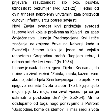
prijevara, razuzdanost, zlo oko, psovka,
uznositost, bezumlje” (Mk 7,21-22). I jedno od
ovih trinaest nabrojenih unutarnjih zala proizvodi
duhovni infarkt u srcu, potres savjesti.
Novi Zavjet svetost krvi pridružuje svetosti
Isusove krvi, koja je prolivena na Kalvariji za spas
čovječanstva. Liturgija Predragocjene Krvi ističe
značenje neizmjerne žrtve na Kalvariji kada u
Evanđelju čitamo kako je jedan od vojnika
raspetomu Gospodinu probȏ “kopljem rebra, i
odmah poteče krv i voda” (Iv 19,34).
Isusov je nauk da je njegovo Tijelo i Krv nama jelo
i piće za život vječni: “Zaista, zaista, kažem vam:
ako ne jedete tijela Sina čovječjega i ne pijete krvi
njegove, nemate života u sebi. Tko blaguje tijelo
moje i pije krv moju, ima život vječni, i ja ću ga
uskrisiti u posljednji dan” (Iv 6,53-54). Mi ne
odstupamo od toga, nego ponavljamo s Petrom:
“Gospodine, kome da idemo? Ti imaš riječi života