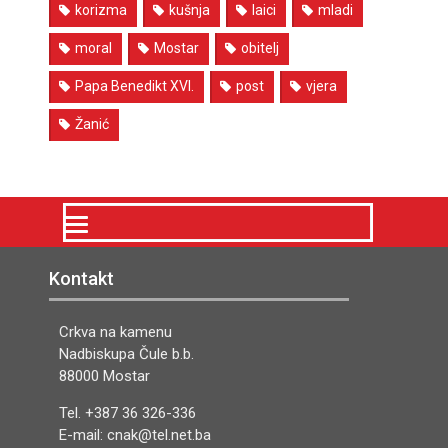
korizma
kušnja
laici
mladi
moral
Mostar
obitelj
Papa Benedikt XVI.
post
vjera
Žanić
Kontakt
Crkva na kamenu
Nadbiskupa Čule b.b.
88000 Mostar
Tel. +387 36 326-336
E-mail: cnak@tel.net.ba