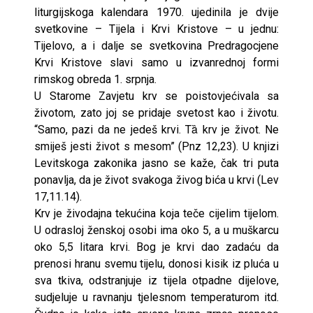
liturgijskoga kalendara 1970. ujedinila je dvije
svetkovine – Tijela i Krvi Kristove – u jednu:
Tijelovo, a i dalje se svetkovina Predragocjene
Krvi Kristove slavi samo u izvanrednoj formi
rimskog obreda 1. srpnja.
U Starome Zavjetu krv se poistovjećivala sa
životom, zato joj se pridaje svetost kao i životu.
“Samo, pazi da ne jedeš krvi. Tȁ krv je život. Ne
smiješ jesti život s mesom” (Pnz 12,23). U knjizi
Levitskoga zakonika jasno se kaže, čak tri puta
ponavlja, da je život svakoga živog bića u krvi (Lev
17,11.14).
Krv je živodajna tekućina koja teče cijelim tijelom.
U odrasloj ženskoj osobi ima oko 5, a u muškarcu
oko 5,5 litara krvi. Bog je krvi dao zadaću da
prenosi hranu svemu tijelu, donosi kisik iz pluća u
sva tkiva, odstranjuje iz tijela otpadne dijelove,
sudjeluje u ravnanju tjelesnom temperaturom itd.