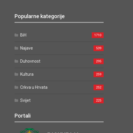
Popularne kategorije
BiH
1710
Najave
539
Duhovnost
295
Kultura
259
Crkva u Hrvata
252
Svijet
225
Portali