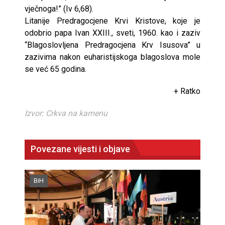
vječnoga!” (Iv 6,68).
Litanije Predragocjene Krvi Kristove, koje je
odobrio papa Ivan XXIII., sveti, 1960. kao i zaziv
“Blagoslovljena Predragocjena Krv Isusova” u
zazivima nakon euharistijskoga blagoslova mole
se već 65 godina.
+ Ratko
Izvor: Crkva na kamenu
Povezane vijesti i objave
BiH