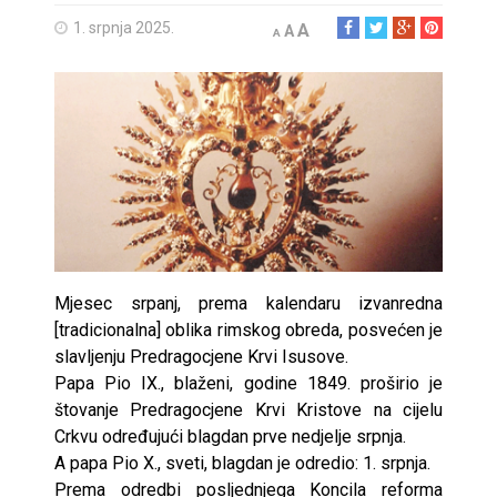
1. srpnja 2025.
A
A
A
Mjesec srpanj, prema kalendaru izvanredna
[tradicionalna] oblika rimskog obreda, posvećen je
slavljenju Predragocjene Krvi Isusove.
Papa Pio IX., blaženi, godine 1849. proširio je
štovanje Predragocjene Krvi Kristove na cijelu
Crkvu određujući blagdan prve nedjelje srpnja.
A papa Pio X., sveti, blagdan je odredio: 1. srpnja.
Prema odredbi posljednjega Koncila reforma