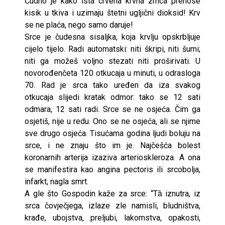
Čudno je kako ista crvena krvna zrnca prenose
kisik u tkiva i uzimaju štetni ugljični dioksid! Krv
se ne plaća, nego samo daruje!
Srce je čudesna sisaljka, koja krvlju opskrbljuje
cijelo tijelo. Radi automatski: niti škripi, niti šumi;
niti ga možeš voljno stezati niti proširivati. U
novorođenčeta 120 otkucaja u minuti, u odrasloga
70. Rad je srca tako uređen da iza svakog
otkucaja slijedi kratak odmor: tako se 12 sati
odmara, 12 sati radi. Srce se ne osjeća. Čim ga
osjetiš, nije u redu. Ono se ne osjeća, ali se njime
sve drugo osjeća. Tisućama godina ljudi boluju na
srce, i ne znaju što im je. Najčešća bolest
koronarnih arterija izaziva arterioskleroza. A ona
se manifestira kao angina pectoris ili srcobolja,
infarkt, nagla smrt.
A gle što Gospodin kaže za srce: “Tȁ iznutra, iz
srca čovječjega, izlaze zle namisli, bludništva,
krađe, ubojstva, preljubi, lakomstva, opakosti,