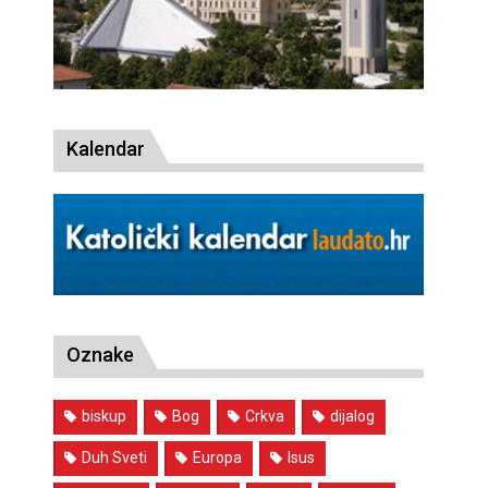
Kalendar
Oznake
biskup
Bog
Crkva
dijalog
Duh Sveti
Europa
Isus