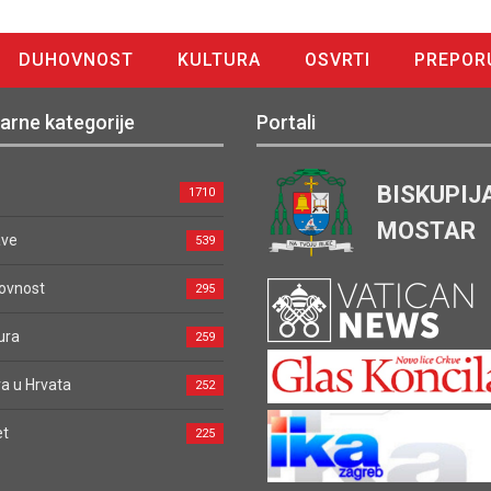
DUHOVNOST
KULTURA
OSVRTI
PREPOR
arne kategorije
Portali
BISKUPIJ
1710
MOSTAR
ave
539
ovnost
295
ura
259
a u Hrvata
252
et
225