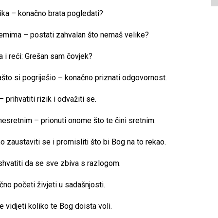
ka – konačno brata pogledati?
lemima – postati zahvalan što nemaš velike?
a i reći: Grešan sam čovjek?
što si pogriješio – konačno priznati odgovornost.
prihvatiti rizik i odvažiti se.
nesretnim – prionuti onome što te čini sretnim.
zaustaviti se i promisliti što bi Bog na to rekao.
shvatiti da se sve zbiva s razlogom.
no početi živjeti u sadašnjosti.
vidjeti koliko te Bog doista voli.