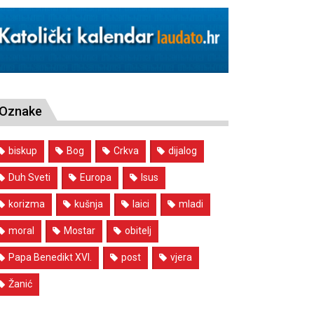
Oznake
biskup
Bog
Crkva
dijalog
Duh Sveti
Europa
Isus
korizma
kušnja
laici
mladi
moral
Mostar
obitelj
Papa Benedikt XVI.
post
vjera
Žanić