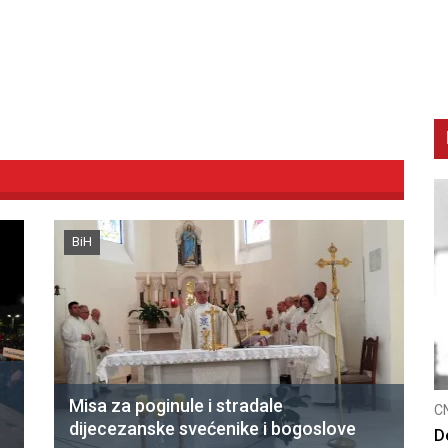
BiH
Misa za poginule i stradale
CNAK
C
dijecezanske svećenike i bogoslove
Smrtovdan nadbiskupa Petra Čule
D