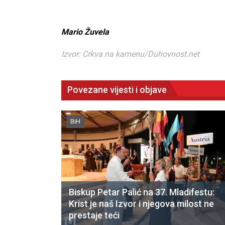
Mario Žuvela
Izvor: Crkva na kamenu/Duhovnost.net
Povezane vijesti i objave
BiH
Biskup Petar Palić na 37. Mladifestu:
Krist je naš Izvor i njegova milost ne
CNAK
prestaje teći
Kad se nasilje pretvara u optužnicu