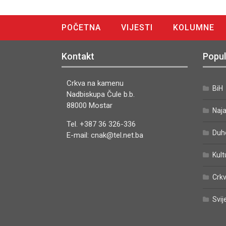
POČETNA
VIJESTI
KOLUMNE
DIGITALNO IZDANJE
Kontakt
Popul
Crkva na kamenu
BiH
Nadbiskupa Čule b.b.
88000 Mostar
Naj
Tel. +387 36 326-336
Duh
E-mail: cnak@tel.net.ba
Kult
Crkv
Svij