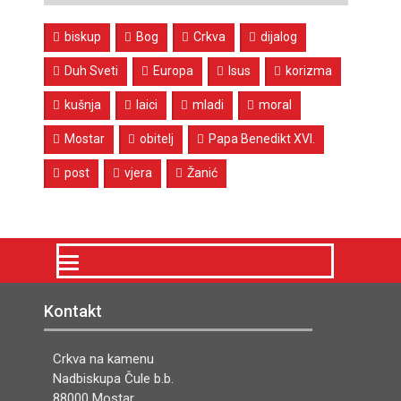
biskup
Bog
Crkva
dijalog
Duh Sveti
Europa
Isus
korizma
kušnja
laici
mladi
moral
Mostar
obitelj
Papa Benedikt XVI.
post
vjera
Žanić
Kontakt
Crkva na kamenu
Nadbiskupa Čule b.b.
88000 Mostar