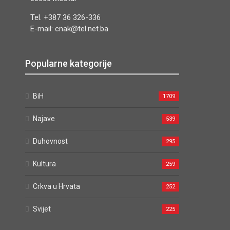
Tel. +387 36 326-336
E-mail: cnak@tel.net.ba
Popularne kategorije
BiH
1709
Najave
539
Duhovnost
295
Kultura
259
Crkva u Hrvata
252
Svijet
225