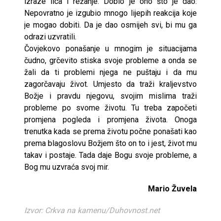
izraze lica i režanje. Dobio je ono što je dao.
Nepovratno je izgubio mnogo lijepih reakcija koje
je mogao dobiti. Da je dao osmijeh svi, bi mu ga
odrazi uzvratili.
Čovjekovo ponašanje u mnogim je situacijama
čudno, grčevito stiska svoje probleme a onda se
žali da ti problemi njega ne puštaju i da mu
zagorčavaju život. Umjesto da traži kraljevstvo
Božje i pravdu njegovu, svojim mislima traži
probleme po svome životu. Tu treba započeti
promjena pogleda i promjena života. Onoga
trenutka kada se prema životu počne ponašati kao
prema blagoslovu Božjem što on to i jest, život mu
takav i postaje. Tada daje Bogu svoje probleme, a
Bog mu uzvraća svoj mir.
Mario Žuvela
Izvor: Crkva na kamenu/Duhovnost.net