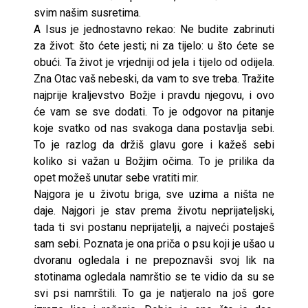
svim našim susretima.
A Isus je jednostavno rekao: Ne budite zabrinuti
za život: što ćete jesti; ni za tijelo: u što ćete se
obući. Ta život je vrjedniji od jela i tijelo od odijela.
Zna Otac vaš nebeski, da vam to sve treba. Tražite
najprije kraljevstvo Božje i pravdu njegovu, i ovo
će vam se sve dodati. To je odgovor na pitanje
koje svatko od nas svakoga dana postavlja sebi.
To je razlog da držiš glavu gore i kažeš sebi
koliko si važan u Božjim očima. To je prilika da
opet možeš unutar sebe vratiti mir.
Najgora je u životu briga, sve uzima a ništa ne
daje. Najgori je stav prema životu neprijateljski,
tada ti svi postanu neprijatelji, a najveći postaješ
sam sebi. Poznata je ona priča o psu koji je ušao u
dvoranu ogledala i ne prepoznavši svoj lik na
stotinama ogledala namrštio se te vidio da su se
svi psi namrštili. To ga je natjeralo na još gore