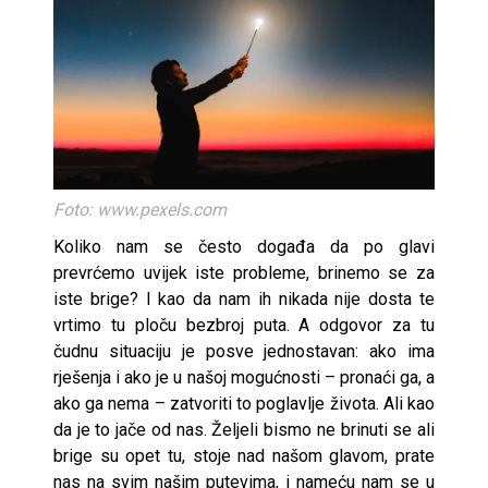
Foto: www.pexels.com
Koliko nam se često događa da po glavi
prevrćemo uvijek iste probleme, brinemo se za
iste brige? I kao da nam ih nikada nije dosta te
vrtimo tu ploču bezbroj puta. A odgovor za tu
čudnu situaciju je posve jednostavan: ako ima
rješenja i ako je u našoj mogućnosti – pronaći ga, a
ako ga nema – zatvoriti to poglavlje života. Ali kao
da je to jače od nas. Željeli bismo ne brinuti se ali
brige su opet tu, stoje nad našom glavom, prate
nas na svim našim putevima, i nameću nam se u