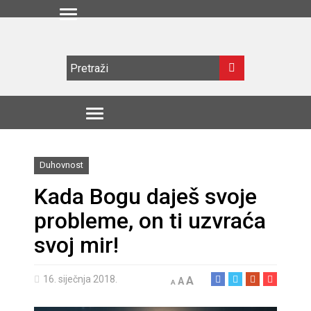
Duhovnost
Kada Bogu daješ svoje
probleme, on ti uzvraća
svoj mir!
16. siječnja 2018.
A
A
A