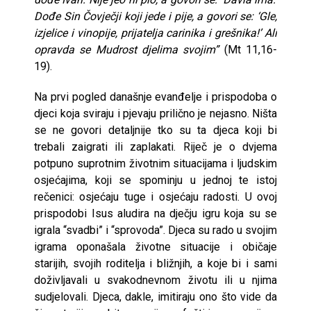
Dođe Sin Čovječji koji jede i pije, a govori se: ‘Gle,
izjelice i vinopije, prijatelja carinika i grešnika!’ Ali
opravda se Mudrost djelima svojim”
(Mt 11,16-
19).
Na prvi pogled današnje evanđelje i prispodoba o
djeci koja sviraju i pjevaju prilično je nejasno. Ništa
se ne govori detaljnije tko su ta djeca koji bi
trebali zaigrati ili zaplakati. Riječ je o dvjema
potpuno suprotnim životnim situacijama i ljudskim
osjećajima, koji se spominju u jednoj te istoj
rečenici: osjećaju tuge i osjećaju radosti. U ovoj
prispodobi Isus aludira na dječju igru koja su se
igrala “svadbi” i “sprovoda”. Djeca su rado u svojim
igrama oponašala životne situacije i običaje
starijih, svojih roditelja i bližnjih, a koje bi i sami
doživljavali u svakodnevnom životu ili u njima
sudjelovali. Djeca, dakle, imitiraju ono što vide da