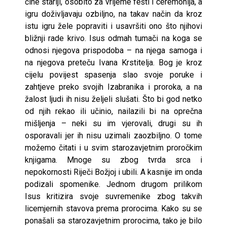
čine stariji, osobito za vrijeme fešti i ceremonija, a
igru doživljavaju ozbiljno, na takav način da kroz
istu igru žele popraviti i usavršiti ono što njihovi
bližnji rade krivo. Isus odmah tumači na koga se
odnosi njegova prispodoba – na njega samoga i
na njegova preteču Ivana Krstitelja. Bog je kroz
cijelu povijest spasenja slao svoje poruke i
zahtjeve preko svojih Izabranika i proroka, a na
žalost ljudi ih nisu željeli slušati. Što bi god netko
od njih rekao ili učinio, nailazili bi na oprečna
mišljenja – neki su im vjerovali, drugi su ih
osporavali jer ih nisu uzimali zaozbiljno. O tome
možemo čitati i u svim starozavjetnim proročkim
knjigama. Mnoge su zbog tvrda srca i
nepokornosti Riječi Božjoj i ubili. A kasnije im onda
podizali spomenike. Jednom drugom prilikom
Isus kritizira svoje suvremenike zbog takvih
licemjernih stavova prema prorocima. Kako su se
ponašali sa starozavjetnim prorocima, tako je bilo