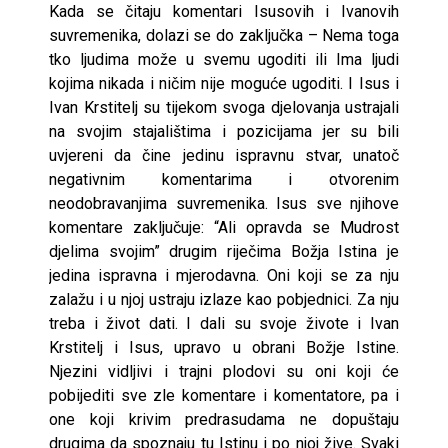
Kada se čitaju komentari Isusovih i Ivanovih
suvremenika, dolazi se do zaključka – Nema toga
tko ljudima može u svemu ugoditi ili Ima ljudi
kojima nikada i ničim nije moguće ugoditi. I Isus i
Ivan Krstitelj su tijekom svoga djelovanja ustrajali
na svojim stajalištima i pozicijama jer su bili
uvjereni da čine jedinu ispravnu stvar, unatoč
negativnim komentarima i otvorenim
neodobravanjima suvremenika. Isus sve njihove
komentare zaključuje: “Ali opravda se Mudrost
djelima svojim” drugim riječima Božja Istina je
jedina ispravna i mjerodavna. Oni koji se za nju
zalažu i u njoj ustraju izlaze kao pobjednici. Za nju
treba i život dati. I dali su svoje živote i Ivan
Krstitelj i Isus, upravo u obrani Božje Istine.
Njezini vidljivi i trajni plodovi su oni koji će
pobijediti sve zle komentare i komentatore, pa i
one koji krivim predrasudama ne dopuštaju
drugima da spoznaju tu Istinu i po njoj žive. Svaki