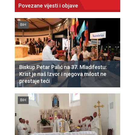
Povezane vijesti i objave
BiH
Biskup Petar Palić na 37. Mladifestu:
Krist je naš Izvor i njegova milost ne
prestaje teći
BiH