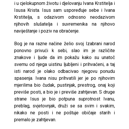
i u cjelokupnom životu i djelovanju Ivana Krstitelja i
Isusa Krista. Isus sam uspoređuje sebe i Ivana
Krstitelja, s odazivom odnosno neodazivom
njihovih slušatelja i suvremenika na njihovo
naviještanje i poziv na obraćenje.
Bog je na razne načine želio svoj Izabrani narod
ponovno privući k sebi, slao im je različite
znakove i ljude da im pokažu kako su unatoč
svemu od njega uistinu ljubljeni i prihvaćeni, a taj
isti narod je olako odbacivao njegovu ponudu
spasenja. Ivana nisu prihvatili jer je po njihovim
mjerilima bio čudak, pustinjak, prestrog, onaj koji
previše posti, a bio je i previše zahtjevan. S druge
strane Isus je bio potpuna suprotnost Ivanu,
preblag, svjetovnjak, druži se sa svim i svakim,
nikako ne posti i ne poštuje običaje starih i
premalo je zahtjevan.