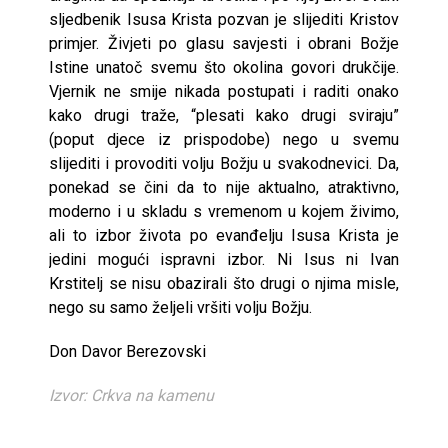
sljedbenik Isusa Krista pozvan je slijediti Kristov
primjer. Živjeti po glasu savjesti i obrani Božje
Istine unatoč svemu što okolina govori drukčije.
Vjernik ne smije nikada postupati i raditi onako
kako drugi traže, “plesati kako drugi sviraju”
(poput djece iz prispodobe) nego u svemu
slijediti i provoditi volju Božju u svakodnevici. Da,
ponekad se čini da to nije aktualno, atraktivno,
moderno i u skladu s vremenom u kojem živimo,
ali to izbor života po evanđelju Isusa Krista je
jedini mogući ispravni izbor. Ni Isus ni Ivan
Krstitelj se nisu obazirali što drugi o njima misle,
nego su samo željeli vršiti volju Božju.
Don Davor Berezovski
Izvor: Crkva na kamenu