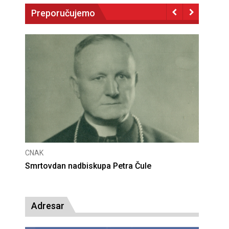
Preporučujemo
CNAK
Deseta obljetnica poništenja komunističke
presude bl. Alojziju Stepincu
Adresar