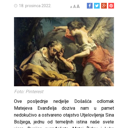
18. prosinca 2022.
A
A
A
Foto: Pinterest
Ove posljednje nedjelje Došašća odlomak
Matejeva Evanđelja doziva nam u pamet
nedokučivo a ostvareno otajstvo Utjelovljenja Sina
Božjega, jednu od temeljnih istina naše svete