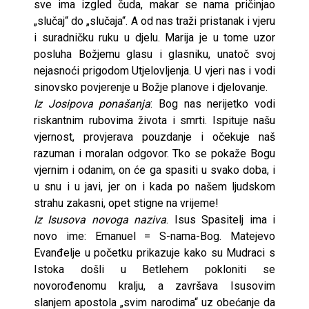
sve ima izgled čuda, makar se nama pričinjao
„slučaj“ do „slučaja“. A od nas traži pristanak i vjeru
i suradničku ruku u djelu. Marija je u tome uzor
posluha Božjemu glasu i glasniku, unatoč svoj
nejasnoći prigodom Utjelovljenja. U vjeri nas i vodi
sinovsko povjerenje u Božje planove i djelovanje.
Iz Josipova ponašanja
: Bog nas nerijetko vodi
riskantnim rubovima života i smrti. Ispituje našu
vjernost, provjerava pouzdanje i očekuje naš
razuman i moralan odgovor. Tko se pokaže Bogu
vjernim i odanim, on će ga spasiti u svako doba, i
u snu i u javi, jer on i kada po našem ljudskom
strahu zakasni, opet stigne na vrijeme!
Iz Isusova novoga naziva
. Isus Spasitelj ima i
novo ime: Emanuel = S-nama-Bog. Matejevo
Evanđelje u početku prikazuje kako su Mudraci s
Istoka došli u Betlehem pokloniti se
novorođenomu kralju, a završava Isusovim
slanjem apostola „svim narodima“ uz obećanje da