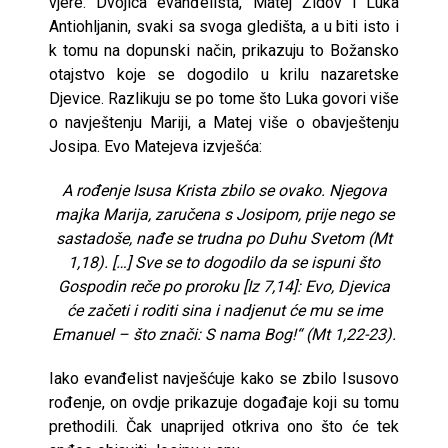
vjere. Dvojica evanđelista, Matej Židov i Luka
Antiohljanin, svaki sa svoga gledišta, a u biti isto i
k tomu na dopunski način, prikazuju to Božansko
otajstvo koje se dogodilo u krilu nazaretske
Djevice. Razlikuju se po tome što Luka govori više
o navještenju Mariji, a Matej više o obavještenju
Josipa. Evo Matejeva izvješća:
A rođenje Isusa Krista zbilo se ovako. Njegova
majka Marija, zaručena s Josipom, prije nego se
sastadoše, nađe se trudna po Duhu Svetom (Mt
1,18). […] Sve se to dogodilo da se ispuni što
Gospodin reče po proroku [Iz 7,14]:
Evo, Djevica
će začeti i roditi sina i nadjenut će mu se ime
Emanuel – što znači: S nama Bog!“
(Mt 1,22-23).
Iako evanđelist navješćuje kako se zbilo Isusovo
rođenje, on ovdje prikazuje događaje koji su tomu
prethodili. Čak unaprijed otkriva ono što će tek