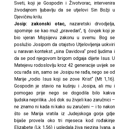
Sveti, koji je Gospodin i Životvorac, intervenira
živodajnom ljubavlju da se utjelovi Sin Božji u
Djevičinu krilu.
Josip: zakonski otac,
nazaretski drvodjelja,
spominje se kao muž „pravedan“, tj. čovjek koji je
bio vjeran Mojsijevu zakonu u svemu. Bog se
poslužio Josipom da otajstvo Utjelovljenja uokviri
u naravan kontekst „sina Davidova“ pred ljudima i
da se pod njegovom brigom odgaja dijete Isus. U
Matejevu rodoslovlju kroz 42 generacije uvijek se
ocu rađa sin, samo se Josipu ne rađa, nego se od
Marije „rodio Isus koji se zove Krist“ (Mt 1,16).
Gospodin je stavio na kušnju i Josipa, ali mu i
pomogao prije nego se dogodila bilo kakva
ljudska neprilika. Još dok su živjeli kao zaručnici –
ne znamo ni kada ni kako su zaručeni – i to nakon
što se Marija vratila iz Judejskoga gorja gdje
bijaše provela oko tri mjeseca kod rođakinje
Elizabete (Lk 1,56) i ugledala živa njezina Ivana, a