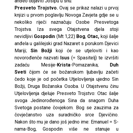
anđeo objaviti Josipu u snu.
Presveto Trojstvo.
Ovaj se prikaz nalazi u prvoj
knjizi u prvom poglavlju Novoga Zavjeta gdje se u
nekoliko riječi naznačuju Osobe Presvetoga
Trojstva. Iza svega Otajstvena djela stoji
nevidljivi
Gospodin
(Mt 1,22)
Bog
,
Otac,
koji šalje
anđela u galilejski grad Nazaret s porukom Djevici
Mariji;
Sin Božji
koji će se utjeloviti i kao
novorođenče nazvati
Isus
(= Spasitelj) te izvršiti
zadaću Mesije-
Krista
-Pomazanika;
Duh
Sveti
čijom će se božanskom ljubavlju začeti
čedo koje je od početka Utjelovljenja ujedno Sin
Božji, Druga Božanska Osoba. U Otajstvenu činu
Utjelovljenja djeluje Presveto Trojstvo: Otac šalje
svoga Jedinorođenoga Sina da snagom Duha
Svetoga postane čovjekom. Bog se zauzima za
čovječanstvo uza suradničko srce Djevičino.
Nakon što mu je dano još jedno ime: Emanuel = S-
nama-Bog, Gospodin više ne stanuje u