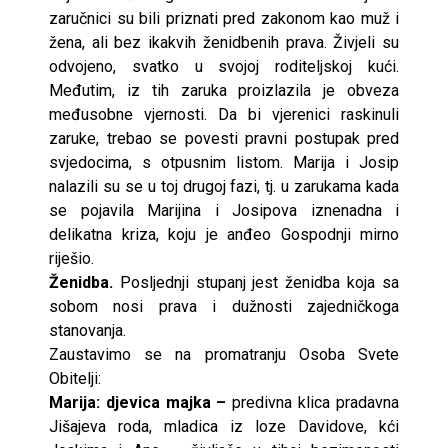
zaručnici su bili priznati pred zakonom kao muž i
žena, ali bez ikakvih ženidbenih prava. Živjeli su
odvojeno, svatko u svojoj roditeljskoj kući.
Međutim, iz tih zaruka proizlazila je obveza
međusobne vjernosti. Da bi vjerenici raskinuli
zaruke, trebao se povesti pravni postupak pred
svjedocima, s otpusnim listom. Marija i Josip
nalazili su se u toj drugoj fazi, tj. u zarukama kada
se pojavila Marijina i Josipova iznenadna i
delikatna kriza, koju je anđeo Gospodnji mirno
riješio.
Ženidba.
Posljednji stupanj jest ženidba koja sa
sobom nosi prava i dužnosti zajedničkoga
stanovanja.
Zaustavimo se na promatranju Osoba Svete
Obitelji:
Marija: djevica majka –
predivna klica pradavna
Jišajeva roda, mladica iz loze Davidove, kći