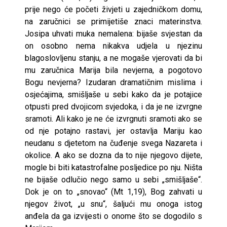
prije nego će početi živjeti u zajedničkom domu,
na zaručnici se primijetiše znaci materinstva.
Josipa uhvati muka nemalena: bijaše svjestan da
on osobno nema nikakva udjela u njezinu
blagoslovljenu stanju, a ne mogaše vjerovati da bi
mu zaručnica Marija bila nevjerna, a pogotovo
Bogu nevjerna? Izudaran dramatičnim mislima i
osjećajima, smišljaše u sebi kako da je potajice
otpusti pred dvojicom svjedoka, i da je ne izvrgne
sramoti. Ali kako je ne će izvrgnuti sramoti ako se
od nje potajno rastavi, jer ostavlja Mariju kao
neudanu s djetetom na čuđenje svega Nazareta i
okolice. A ako se dozna da to nije njegovo dijete,
mogle bi biti katastrofalne posljedice po nju. Ništa
ne bijaše odlučio nego samo u sebi „smišljaše“.
Dok je on to „snovao“ (Mt 1,19), Bog zahvati u
njegov život, „u snu“, šaljući mu onoga istog
anđela da ga izvijesti o onome što se dogodilo s