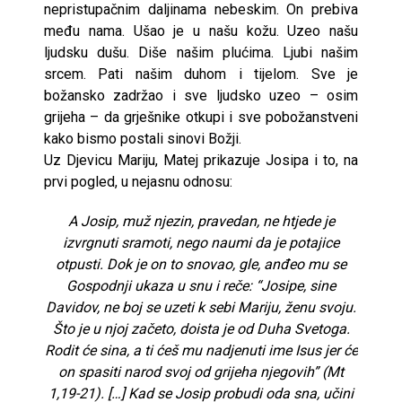
nepristupačnim daljinama nebeskim. On prebiva
među nama. Ušao je u našu kožu. Uzeo našu
ljudsku dušu. Diše našim plućima. Ljubi našim
srcem. Pati našim duhom i tijelom. Sve je
božansko zadržao i sve ljudsko uzeo – osim
grijeha – da grješnike otkupi i sve pobožanstveni
kako bismo postali sinovi Božji.
Uz Djevicu Mariju, Matej prikazuje Josipa i to, na
prvi pogled, u nejasnu odnosu:
A Josip, muž njezin, pravedan, ne htjede je
izvrgnuti sramoti, nego naumi da je potajice
otpusti. Dok je on to snovao, gle, anđeo mu se
Gospodnji ukaza u snu i reče: “Josipe, sine
Davidov, ne boj se uzeti k sebi Mariju, ženu svoju.
Što je u njoj začeto, doista je od Duha Svetoga.
Rodit će sina, a ti ćeš mu nadjenuti ime Isus jer će
on spasiti narod svoj od grijeha njegovih” (Mt
1,19-21). […] Kad se Josip probudi oda sna, učini