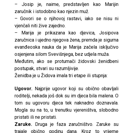
– Josip je, naime, predstavljen kao Marijin
zaručnik i istodobno kao njezin muž.
– Govori se o njihovoj rastavi, iako se nisu ni
vjenčali niti žive zajedno.
– Marija je prikazana kao djevica, Josipova
zaručnica i ujedno njegova žena, premda je sigurna
evanđeoska nauka da je Marija začela isključivo
osjenjena silom Svevišnjega, bez udjela muža.
Međutim, ako se protumači židovski ženidbeni
postupak, stvari su razumljivije.
Ženidba je u Židova imala tri etape ili stupnja:
Ugovor.
Najprije ugovor koji su obično obavljali
roditelji, nekada još dok su im djeca bila malena. O
tom su ugovoru djeca tek naknadno doznavala.
Mogla su na to, u trenutku vjereništva, slobodno
pristati ili ne pristati.
Zaruke.
Druga je faza zaručništvo. Zaruke su
trajale obično godinu dana. Kroz to vrijeme