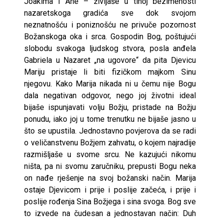
Joakima i Ane – življaše u tihoj bezimenosti
nazaretskoga gradića sve dok svojom
neznatnošću i poniznošću ne privuče pozornost
Božanskoga oka i srca. Gospodin Bog, poštujući
slobodu svakoga ljudskog stvora, posla anđela
Gabriela u Nazaret „na ugovore“ da pita Djevicu
Mariju pristaje li biti fizičkom majkom Sinu
njegovu. Kako Marija nikada ni u čemu nije Bogu
dala negativan odgovor, nego joj životni ideal
bijaše ispunjavati volju Božju, pristade na Božju
ponudu, iako joj u tome trenutku ne bijaše jasno u
što se upustila. Jednostavno povjerova da se radi
o veličanstvenu Božjem zahvatu, o kojem najradije
razmišljaše u svome srcu. Ne kazujući nikomu
ništa, pa ni svomu zaručniku, prepusti Bogu neka
on nađe rješenje na svoj božanski način. Marija
ostaje Djevicom i prije i poslije začeća, i prije i
poslije rođenja Sina Božjega i sina svoga. Bog sve
to izvede na čudesan a jednostavan način: Duh