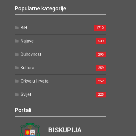
Popularne kategorije
BiH
1710
Najave
539
Duhovnost
295
Kultura
259
Crkva u Hrvata
252
Svijet
225
Portali
BISKUPIJA