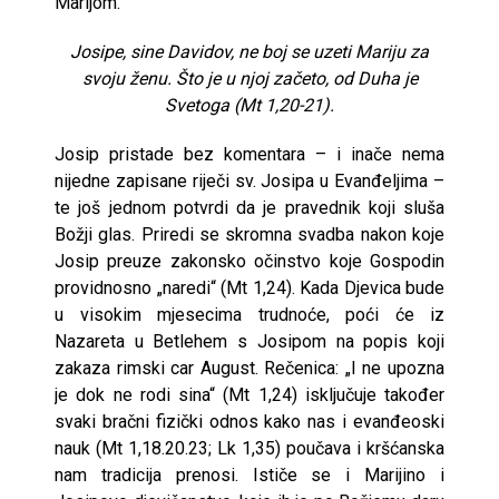
Marijom.
Josipe, sine Davidov, ne boj se uzeti Mariju za
svoju ženu. Što je u njoj začeto, od Duha je
Svetoga (Mt 1,20-21).
Josip pristade bez komentara – i inače nema
nijedne zapisane riječi sv. Josipa u Evanđeljima –
te još jednom potvrdi da je pravednik koji sluša
Božji glas. Priredi se skromna svadba nakon koje
Josip preuze zakonsko očinstvo koje Gospodin
providnosno „naredi“ (Mt 1,24). Kada Djevica bude
u visokim mjesecima trudnoće, poći će iz
Nazareta u Betlehem s Josipom na popis koji
zakaza rimski car August. Rečenica: „I ne upozna
je dok ne rodi sina“ (Mt 1,24) isključuje također
svaki bračni fizički odnos kako nas i evanđeoski
nauk (Mt 1,18.20.23; Lk 1,35) poučava i kršćanska
nam tradicija prenosi. Ističe se i Marijino i