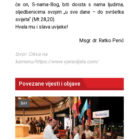
će on, S-nama-Bog, biti doista s nama ljudima,
sljedbenicima svojim „u sve dane – do svršetka
svijeta“ (Mt 28,20).
Hvala mu i slava uvijeke!
Msgr. dr. Ratko Perić
Izvor: Crkva na
kamenu/https://www.vjeraidjela.com/
Povezane vijesti i objave
BiH