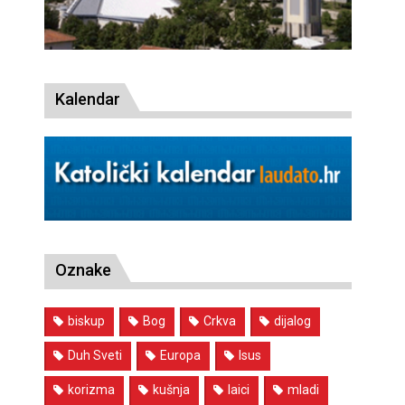
Kalendar
Oznake
biskup
Bog
Crkva
dijalog
Duh Sveti
Europa
Isus
korizma
kušnja
laici
mladi