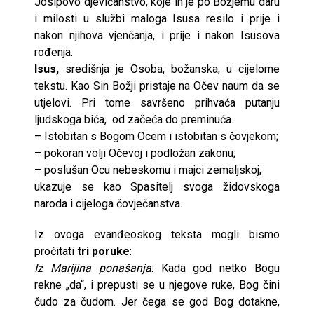
Josipovo djevičanstvo, koje ih je po Božjemu daru
i milosti u službi maloga Isusa resilo i prije i
nakon njihova vjenčanja, i prije i nakon Isusova
rođenja.
Isus,
središnja je Osoba, božanska, u cijelome
tekstu. Kao Sin Božji pristaje na Očev naum da se
utjelovi. Pri tome savršeno prihvaća putanju
ljudskoga bića, od začeća do preminuća.
– Istobitan s Bogom Ocem i istobitan s čovjekom;
– pokoran volji Očevoj i podložan zakonu;
– poslušan Ocu nebeskomu i majci zemaljskoj,
ukazuje se kao Spasitelj svoga židovskoga
naroda i cijeloga čovječanstva.
Iz ovoga evanđeoskog teksta mogli bismo
pročitati
tri poruke
:
Iz Marijina ponašanja
: Kada god netko Bogu
rekne „da“, i prepusti se u njegove ruke, Bog čini
čudo za čudom. Jer čega se god Bog dotakne,