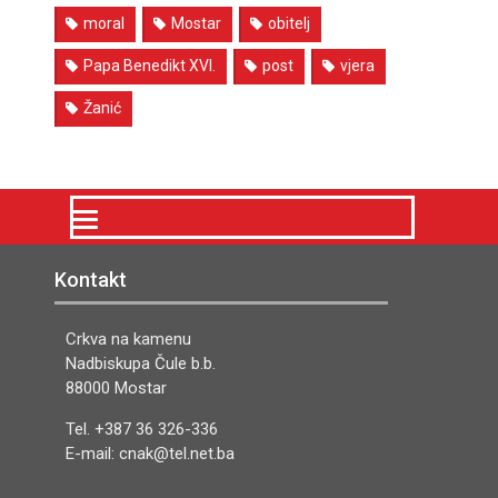
moral
Mostar
obitelj
Papa Benedikt XVI.
post
vjera
Žanić
Kontakt
Crkva na kamenu
Nadbiskupa Čule b.b.
88000 Mostar
Tel. +387 36 326-336
E-mail: cnak@tel.net.ba