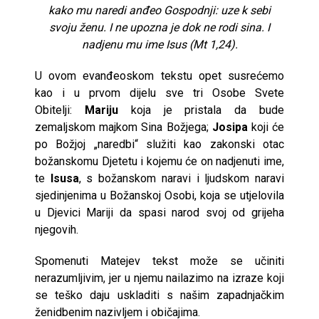
kako mu naredi anđeo Gospodnji: uze k sebi
svoju ženu. I ne upozna je dok ne rodi sina. I
nadjenu mu ime Isus (Mt 1,24).
U ovom evanđeoskom tekstu opet susrećemo
kao i u prvom dijelu sve tri Osobe Svete
Obitelji:
Mariju
koja je pristala da bude
zemaljskom majkom Sina Božjega;
Josipa
koji će
po Božjoj „naredbi“ služiti kao zakonski otac
božanskomu Djetetu i kojemu će on nadjenuti ime,
te
Isusa
, s božanskom naravi i ljudskom naravi
sjedinjenima u Božanskoj Osobi, koja se utjelovila
u Djevici Mariji da spasi narod svoj od grijeha
njegovih.
Spomenuti Matejev tekst može se učiniti
nerazumljivim, jer u njemu nailazimo na izraze koji
se teško daju uskladiti s našim zapadnjačkim
ženidbenim nazivljem i običajima.