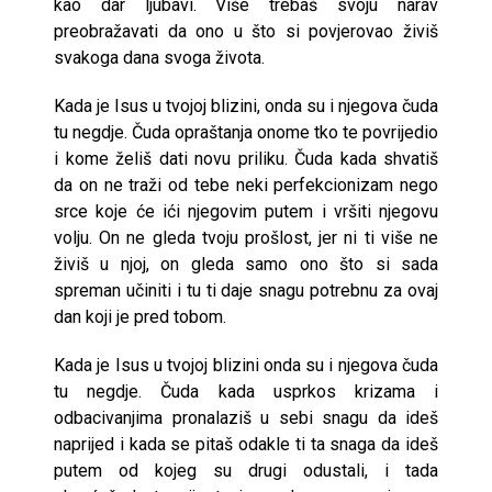
kao dar ljubavi. Više trebaš svoju narav
preobražavati da ono u što si povjerovao živiš
svakoga dana svoga života.
Kada je Isus u tvojoj blizini, onda su i njegova čuda
tu negdje. Čuda opraštanja onome tko te povrijedio
i kome želiš dati novu priliku. Čuda kada shvatiš
da on ne traži od tebe neki perfekcionizam nego
srce koje će ići njegovim putem i vršiti njegovu
volju. On ne gleda tvoju prošlost, jer ni ti više ne
živiš u njoj, on gleda samo ono što si sada
spreman učiniti i tu ti daje snagu potrebnu za ovaj
dan koji je pred tobom.
Kada je Isus u tvojoj blizini onda su i njegova čuda
tu negdje. Čuda kada usprkos krizama i
odbacivanjima pronalaziš u sebi snagu da ideš
naprijed i kada se pitaš odakle ti ta snaga da ideš
putem od kojeg su drugi odustali, i tada