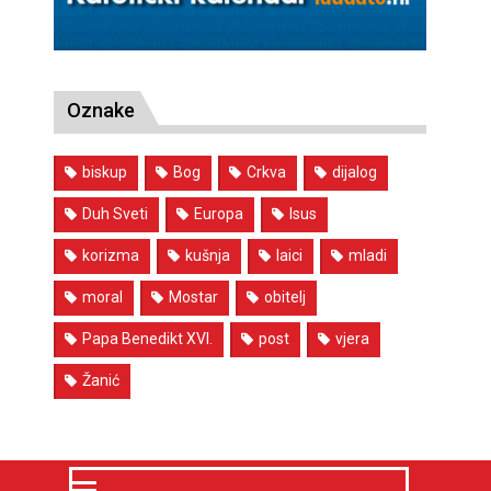
Oznake
biskup
Bog
Crkva
dijalog
Duh Sveti
Europa
Isus
korizma
kušnja
laici
mladi
moral
Mostar
obitelj
Papa Benedikt XVI.
post
vjera
Žanić