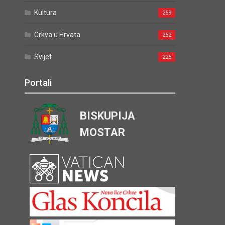
Kultura
259
Crkva u Hrvata
252
Svijet
225
Portali
BISKUPIJA
MOSTAR