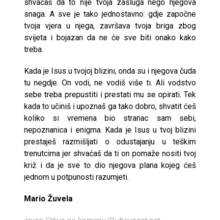
shvaćaš da to nije tvoja zasluga nego njegova
snaga. A sve je tako jednostavno: gdje započne
tvoja vjera u njega, završava tvoja briga zbog
svijeta i bojazan da ne će sve biti onako kako
treba.
Kada je Isus u tvojoj blizini, onda su i njegova čuda
tu negdje. On vodi, ne vodiš više ti. Ali vodstvo
sebe treba prepustiti i prestati mu se opirati. Tek
kada to učiniš i upoznaš ga tako dobro, shvatit ćeš
koliko si vremena bio stranac sam sebi,
nepoznanica i enigma. Kada je Isus u tvoj blizini
prestaješ razmišljati o odustajanju u teškim
trenutcima jer shvaćaš da ti on pomaže nositi tvoj
križ i da je sve to dio njegova plana kojeg ćeš
jednom u potpunosti razumjeti.
Mario Žuvela