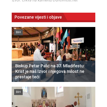
Izvor: Crkva na kamenu/Duhovnost.net
Povezane vijesti i objave
BiH
Biskup Petar Palić na 37. Mladifestu:
Krist je naš Izvor i njegova milost ne
prestaje teći
BiH