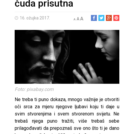
čuda prisutna
16. ožujka 2017.
A
A
A
Foto: pixabay.com
Ne treba ti puno dokaza, mnogo važnije je otvoriti
oči srca za mjeru njegove ljubavi koju ti daje u
svim stvorenjima i svem stvorenom svijetu. Ne
trebaš njega puno tražiti, više trebaš sebe
prilagođavati da prepoznaš sve ono što ti je dano