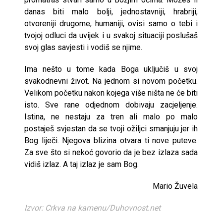
danas biti malo bolji, jednostavniji, hrabriji,
otvoreniji drugome, humaniji, ovisi samo o tebi i
tvojoj odluci da uvijek i u svakoj situaciji poslušaš
svoj glas savjesti i vodiš se njime.
Ima nešto u tome kada Boga uključiš u svoj
svakodnevni život. Na jednom si novom početku.
Velikom početku nakon kojega više ništa ne će biti
isto. Sve rane odjednom dobivaju zacjeljenje.
Istina, ne nestaju za tren ali malo po malo
postaješ svjestan da se tvoji ožiljci smanjuju jer ih
Bog liječi. Njegova blizina otvara ti nove puteve.
Za sve što si nekoć govorio da je bez izlaza sada
vidiš izlaz. A taj izlaz je sam Bog.
Mario Žuvela
Izvor: Crkva na kamenu/Duhovnost.net