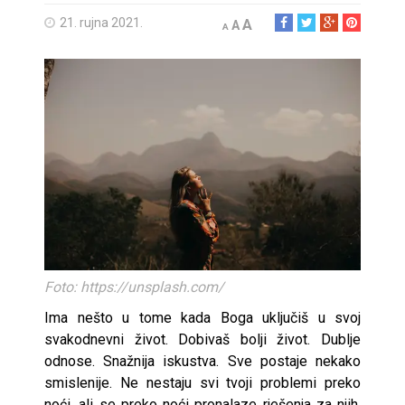
21. rujna 2021.
A
A
A
Foto: https://unsplash.com/
Ima nešto u tome kada Boga uključiš u svoj
svakodnevni život. Dobivaš bolji život. Dublje
odnose. Snažnija iskustva. Sve postaje nekako
smislenije. Ne nestaju svi tvoji problemi preko
noći, ali se preko noći pronalaze rješenja za njih.