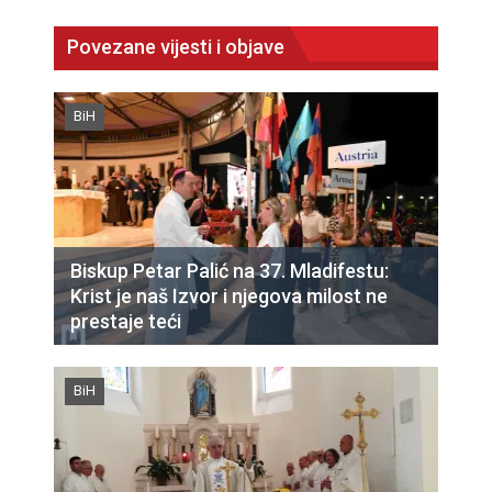
Povezane vijesti i objave
BiH
Biskup Petar Palić na 37. Mladifestu:
Krist je naš Izvor i njegova milost ne
prestaje teći
BiH