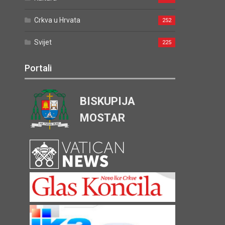
Crkva u Hrvata
252
Svijet
225
Portali
BISKUPIJA
MOSTAR