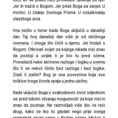
Jer ih tražiš s Bogom. Jer pitaš Boga za savjet. U
molitvi. U čitanju Svetoga Pisma. U osluškivanju
vlastitoga srca.
Ima nešto u tome kada Boga uključiš u današnji
dan. Taj tvoj današnji dan više je od običnoga
vremena. I onoga što činiš u njemu. Jer hodaš s
Bogom. Otkrivaš svijet za kojega nikada nisi znao
da postoji a uvijek ti je bio tu pred očima.
Pronalaziš neke skrivene razloge i logiku u svemu
što ti se nekoć činilo bez razloga i bez logike.
Znaš li zašto? Bog je ona poveznica koja sve
točkice tvoga života spaja u jednu cjelinu.
Kada uključiš Boga u svakodnevni život odjednom
se pred tobom stvaraju mogućnosti za koje nisi ni
znao da postoje. Ne razmišljaš više što će reći
drugi, kako će tko to gledati nego prije svega
promatraš stvari samo u Božjim očima. Možeš li