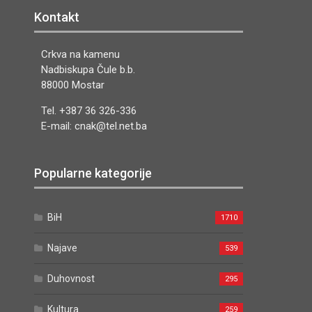
Kontakt
Crkva na kamenu
Nadbiskupa Čule b.b.
88000 Mostar
Tel. +387 36 326-336
E-mail: cnak@tel.net.ba
Popularne kategorije
BiH
1710
Najave
539
Duhovnost
295
Kultura
259