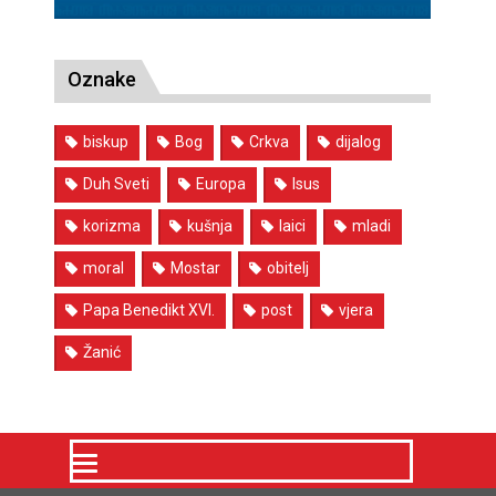
Oznake
biskup
Bog
Crkva
dijalog
Duh Sveti
Europa
Isus
korizma
kušnja
laici
mladi
moral
Mostar
obitelj
Papa Benedikt XVI.
post
vjera
Žanić