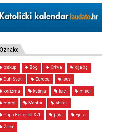
Oznake
biskup
Bog
Crkva
dijalog
Duh Sveti
Europa
Isus
korizma
kušnja
laici
mladi
moral
Mostar
obitelj
Papa Benedikt XVI.
post
vjera
Žanić