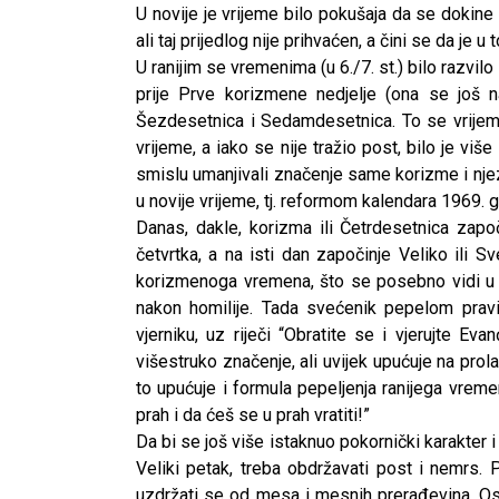
U novije je vrijeme bilo pokušaja da se dokin
ali taj prijedlog nije prihvaćen, a čini se da je
U ranijim se vremenima (u 6./7. st.) bilo razvilo
prije Prve korizmene nedjelje (ona se još n
Šezdesetnica i Sedamdesetnica. To se vrijem
vrijeme, a iako se nije tražio post, bilo je viš
smislu umanjivali značenje same korizme i nje
u novije vrijeme, tj. reformom kalendara 1969. g
Danas, dakle, korizma ili Četrdesetnica zapo
četvrtka, a na isti dan započinje Veliko ili S
korizmenoga vremena, što se posebno vidi u ob
nakon homilije. Tada svećenik pepelom prav
vjerniku, uz riječi “Obratite se i vjerujte E
višestruko značenje, ali uvijek upućuje na pro
to upućuje i formula pepeljenja ranijega vrem
prah i da ćeš se u prah vratiti!”
Da bi se još više istaknuo pokornički karakter 
Veliki petak, treba obdržavati post i nemrs. 
uzdržati se od mesa i mesnih prerađevina. Osi