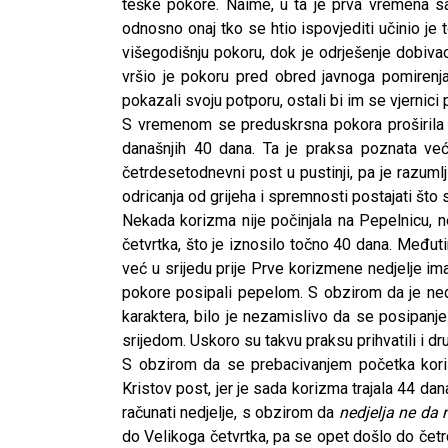
teške pokore. Naime, u ta je prva vremena s
odnosno onaj tko se htio ispovjediti učinio je
višegodišnju pokoru, dok je odrješenje dobiva
vršio je pokoru pred obred javnoga pomirenja,
pokazali svoju potporu, ostali bi im se vjernici p
S vremenom se preduskrsna pokora proširila na
današnjih 40 dana. Ta je praksa poznata ve
četrdesetodnevni post u pustinji, pa je razuml
odricanja od grijeha i spremnosti postajati što sl
Nekada korizma nije počinjala na Pepelnicu, 
četvrtka, što je iznosilo točno 40 dana. Međutim
već u srijedu prije Prve korizmene nedjelje im
pokore posipali pepelom. S obzirom da je nedj
karaktera, bilo je nezamislivo da se posipanje 
srijedom. Uskoro su takvu praksu prihvatili i d
S obzirom da se prebacivanjem početka koriz
Kristov post, jer je sada korizma trajala 44 d
CNAK
računati nedjelje, s obzirom da
nedjelja ne da 
Kad se nasilje pretvara u optužnicu
do Velikoga četvrtka, pa se opet došlo do četr