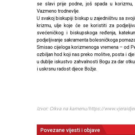
se slavi prije podne, još spada u korizmu
Vazmeno trodnevlje.
U svakoj biskupiji biskup u zajedništvu sa sv
krizmu, ulje koje će se koristiti za podjelj
svećeničkog i biskupskoga ređenja, katekum
podjeljivanje sakramenta bolesničkoga pomaza
Smisao cijeloga korizmenoga vremena – od Pepe
ozbiljan hod koji nas preko molitve, posta i djel
u dublje iskustvo zahvalnosti Bogu za dar otku
i uskrsnu radost djece Božje.
Izvor: Crkva na kamenu/https://www.vjeraidje
Povezane vijesti i objave