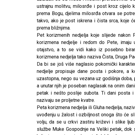
ustrajnu molitvu, milosrđe i post kroz cijelo
prema Bogu, djelima milosrđa otvara se potreb
takvo, ako je post iskrena i čista srca, koje 
prema bližnjima.
Pet korizmenih nedjelja koje slijede nakon 
korizmena nedjelje i redom do Pete, imaju 
otajstvo, a to se vidi kako iz posebno birani
korizmena nedjelja tako naziva Čista, Druga Pa
Da bi se još više naglasio pokornički karakt
nedjelje propisuje dane posta i pokore, a koj
uzastopna, nego su vezana uz godišnja doba, pa
a unutar njih je poseban naglasak na onim danim
petak i nešto poslije subota. Ti dani posta 
nazivaju se proljetne kvatre.
Peta korizmena nedjelja ili Gluha nedjelja, naz
uvođenju u žalost i ozbiljnost onoga što će slij
volju, da se u crkvi zastiru križevi i slike lj
službe Muke Gospodnje na Veliki petak, dok 