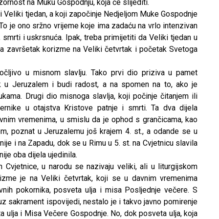
zornost na Muku Gospodnju, koja će slijediti.
i Veliki tjedan, a koji započinje Nedjeljom Muke Gospodnje
To je ono sržno vrijeme koje ima zadaću na vrlo intenzivan
smrti i uskrsnuća. Ipak, treba primijetiti da Veliki tjedan u
jeca završetak korizme na Veliki četvrtak i početak Svetoga
očljivo u misnom slavlju. Tako prvi dio priziva u pamet
k u Jeruzalem i budi radost, a na spomen na to, ako je
kama. Drugi dio misnoga slavlja, koji počinje čitanjem ili
rnike u otajstva Kristove patnje i smrti. Ta dva dijela
avnim vremenima, u smislu da je ophod s grančicama, kao
m, poznat u Jeruzalemu još krajem 4. st., a odande se u
ije i na Zapadu, dok se u Rimu u 5. st. na Cvjetnicu slavila
e oba dijela ujedinila.
n Cvjetnice, u narodu se nazivaju veliki, ali u liturgijskom
izme je na Veliki četvrtak, koji se u davnim vremenima
vnih pokornika, posveta ulja i misa Posljednje večere. S
sakrament ispovijedi, nestalo je i takvo javno pomirenje
a ulja i Misa Večere Gospodnje. No, dok posveta ulja, koja