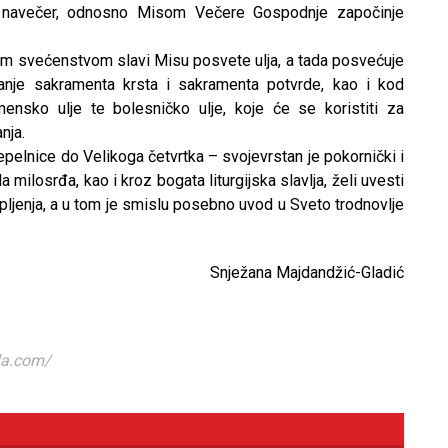
, navečer, odnosno Misom Večere Gospodnje započinje
ojim svećenstvom slavi Misu posvete ulja, a tada posvećuje
ivanje sakramenta krsta i sakramenta potvrde, kao i kod
ensko ulje te bolesničko ulje, koje će se koristiti za
nja.
lnice do Velikoga četvrtka – svojevrstan je pokornički i
a milosrđa, kao i kroz bogata liturgijska slavlja, želi uvesti
pljenja, a u tom je smislu posebno uvod u Sveto trodnovlje
Snježana Majdandžić-Gladić
la.com/