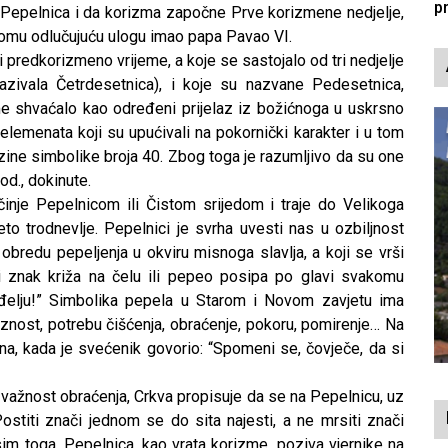
p
e Pepelnica i da korizma započne Prve korizmene nedjelje,
 u tomu odlučujuću ulogu imao papa Pavao VI.
 i predkorizmeno vrijeme, a koje se sastojalo od tri nedjelje
azivala Četrdesetnica), i koje su nazvane Pedesetnica,
e shvaćalo kao određeni prijelaz iz božićnoga u uskrsno
e elemenata koji su upućivali na pokornički karakter i u tom
zine simbolike broja 40. Zbog toga je razumljivo da su one
od., dokinute.
činje Pepelnicom ili Čistom srijedom i traje do Velikoga
veto trodnevlje. Pepelnici je svrha uvesti nas u ozbiljnost
redu pepeljenja u okviru misnoga slavlja, a koji se vrši
i znak križa na čelu ili pepeo posipa po glavi svakomu
vanđelju!” Simbolika pepela u Starom i Novom zavjetu ima
laznost, potrebu čišćenja, obraćenje, pokoru, pomirenje… Na
ena, kada je svećenik govorio: “Spomeni se, čovječe, da si
i važnost obraćenja, Crkva propisuje da se na Pepelnicu, uz
Postiti znači jednom se do sita najesti, a ne mrsiti znači
m toga, Pepelnica, kao vrata korizme, poziva vjernike na