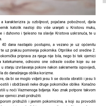
a karakterizira ju ozbiljnost, pojačana pobožnost, djela
ernik katolik nastoji što više uranjati u Kristovu muku,
e i duhovno i tjelesno na slavlje Kristova uskrsnuća, te u
a.
d 40 dana nastajalo postupno, a vezano je uz općenitu
te uz praksu pomirenja pokornika. Otprilike od sredine 2.
okornička priprava za njega nije bila, nego bi tek vjernici
, za katekumene, odnosno one odrasle osobe koje su se
li u stanju izvršavanja pokore nakon sakramenta ispovijedi,
ela do današnjega oblika korizme.
, da bi se moglo vidjeti jesu li se doista obratili i jesu li
 postili i obdržavali neke druge pokorničke oblike. Konačno
rstili u noći Vazmenoga bdjenja. Kao znak potpore takvom
e vjernici znali pridružiti.
orom pridružili i javnim pokornicima, a koji su provodili