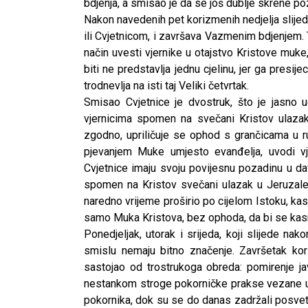
bdjenja, a smisao je da se još dublje skrene po
Nakon navedenih pet korizmenih nedjelja slijed
ili Cvjetnicom, i završava Vazmenim bdjenjem. 
način uvesti vjernike u otajstvo Kristove muke, 
biti ne predstavlja jednu cjelinu, jer ga presi
trodnevlja na isti taj Veliki četvrtak.
Smisao Cvjetnice je dvostruk, što je jasno u
vjernicima spomen na svečani Kristov ulaza
zgodno, upriličuje se ophod s grančicama u ru
pjevanjem Muke umjesto evanđelja, uvodi vje
Cvjetnice imaju svoju povijesnu pozadinu u d
spomen na Kristov svečani ulazak u Jeruzale
naredno vrijeme proširio po cijelom Istoku, kasn
samo Muka Kristova, bez ophoda, da bi se kasnij
Ponedjeljak, utorak i srijeda, koji slijede nako
smislu nemaju bitno značenje. Završetak kor
sastojao od trostrukoga obreda: pomirenje ja
nestankom stroge pokorničke prakse vezane uz 
pokornika, dok su se do danas zadržali posvet