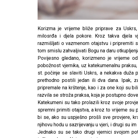
Korizma je vrijeme bliže priprave za Uskrs, 
milosrđa i djela pokore. Kroz takva djela vj
razmišljati o vazmenom otajstvu i pripremiti s
tom smislu zahvaljivati Bogu na daru otkupljenj
Povijesno gledano, korizmeno je vrijeme o
pobožnost vjernika, uz katekumenalnu praksu, 
st. počinje se slaviti Uskrs, a nekakva duža p
prethodno postili jedan ili dva dana. Ipak
pripremale na krštenje, kao i za one koji su bi
razvila se stroža praksa, koja je postupno dov
Katekumeni su tako prolazili kroz svoje provjere
spremni primiti otajstva, a kroz to vrijeme su
bi se, ako su uspješno prošli sve provjere, k
njihovu hodu u sazrijevanju u vjeri, i drugi su im s
Jednako su se tako drugi vjernici svojom potp