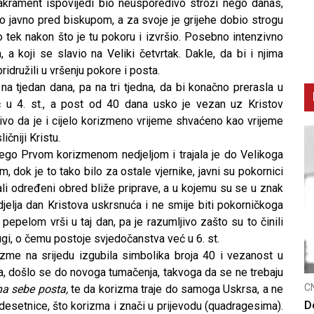
akrament ispovijedi bio neusporedivo stroži nego danas,
 to javno pred biskupom, a za svoje je grijehe dobio strogu
o tek nakon što je tu pokoru i izvršio. Posebno intenzivno
 a koji se slavio na Veliki četvrtak. Dakle, da bi i njima
ridružili u vršenju pokore i posta.
 tjedan dana, pa na tri tjedna, da bi konačno prerasla u
ć u 4. st., a post od 40 dana usko je vezan uz Kristov
jivo da je i cijelo korizmeno vrijeme shvaćeno kao vrijeme
ičniji Kristu.
nego Prvom korizmenom nedjeljom i trajala je do Velikoga
, dok je to tako bilo za ostale vjernike, javni su pokornici
ali određeni obred bliže priprave, a u kojemu su se u znak
elja dan Kristova uskrsnuća i ne smije biti pokorničkoga
pepelom vrši u taj dan, pa je razumljivo zašto su to činili
rugi, o čemu postoje svjedočanstva već u 6. st.
me na srijedu izgubila simbolika broja 40 i vezanost u
ana, došlo se do novoga tumačenja, takvoga da se ne trebaju
CNAK
C
na sebe posta,
te da korizma traje do samoga Uskrsa, a ne
Smrtovdan nadbiskupa Petra Čule
D
desetnice, što korizma i znači u prijevodu (quadragesima).