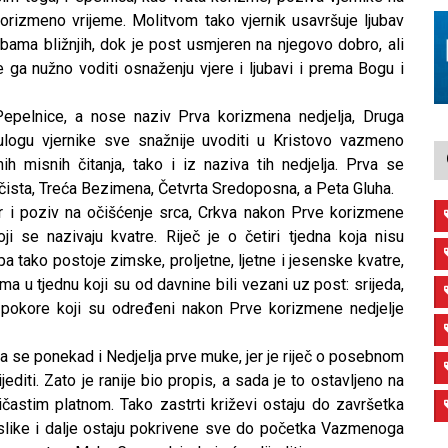
 korizmeno vrijeme. Molitvom tako vjernik usavršuje ljubav
ama bližnjih, dok je post usmjeren na njegovo dobro, ali
će ga nužno voditi osnaženju vjere i ljubavi i prema Bogu i
Pepelnice, a nose naziv Prva korizmena nedjelja, Druga
ulogu vjernike sve snažnije uvoditi u Kristovo vazmeno
h misnih čitanja, tako i iz naziva tih nedjelja. Prva se
čista, Treća Bezimena, Četvrta Sredoposna, a Peta Gluha.
er i poziv na očišćenje srca, Crkva nakon Prve korizmene
i se nazivaju kvatre. Riječ je o četiri tjedna koja nisu
 tako postoje zimske, proljetne, ljetne i jesenske kvatre,
a u tjednu koji su od davnine bili vezani uz post: srijeda,
i pokore koji su određeni nakon Prve korizmene nedjelje
iva se ponekad i Nedjelja prve muke, jer je riječ o posebnom
editi. Zato je ranije bio propis, a sada je to ostavljeno na
ubičastim platnom. Tako zastrti križevi ostaju do završetka
slike i dalje ostaju pokrivene sve do početka Vazmenoga