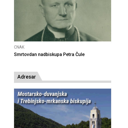
CNAK
Deseta obljetnica poništenja komunističke
presude bl. Alojziju Stepincu
Adresar