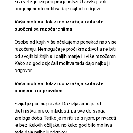
krvi velik je raspon progonstva. U svakoj boli
progonjenosti molitva daje najbolji odgovor.
Vaša molitva dolazi do izražaja kada ste
suočeni sa razočarenjima
Osobe od kojih više očekujemo ponekad nas više
razočaraju. Nemoguće je proći kroz život a ne biti
od svojih bližnjih ali daljih manje ili više razočaran.
Kako se god osjećali molitva tada daje najbolji
odgovor.
Vaša molitva dolazi do izražaja kada ste
suočeni s nepravdom
Svijet je pun nepravde. Doživljavamo je od
djetinjstva, preko mladosti, pa sve do svoga
zreloga doba. Teško je miriti se s njom, prihvaćati
je bez ikakvih ožiljaka, no kako god bilo molitva
tada daje najbolji odgovor.