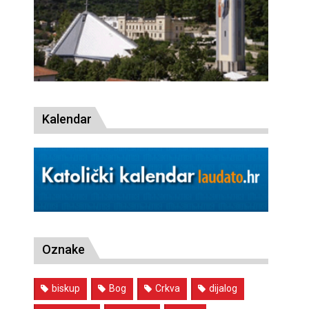
Kalendar
Oznake
biskup
Bog
Crkva
dijalog