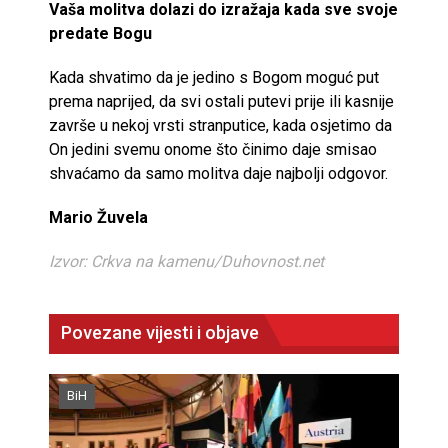
Vaša molitva dolazi do izražaja kada sve svoje
predate Bogu
Kada shvatimo da je jedino s Bogom moguć put
prema naprijed, da svi ostali putevi prije ili kasnije
završe u nekoj vrsti stranputice, kada osjetimo da
On jedini svemu onome što činimo daje smisao
shvaćamo da samo molitva daje najbolji odgovor.
Mario Žuvela
Izvor: Crkva na kamenu/Duhovnost.net
Povezane vijesti i objave
BiH