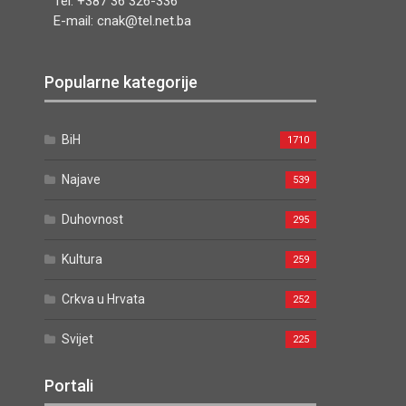
Tel. +387 36 326-336
E-mail: cnak@tel.net.ba
Popularne kategorije
BiH
1710
Najave
539
Duhovnost
295
Kultura
259
Crkva u Hrvata
252
Svijet
225
Portali