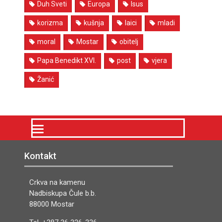
Duh Sveti
Europa
Isus
korizma
kušnja
laici
mladi
moral
Mostar
obitelj
Papa Benedikt XVI.
post
vjera
Žanić
Kontakt
Crkva na kamenu
Nadbiskupa Čule b.b.
88000 Mostar