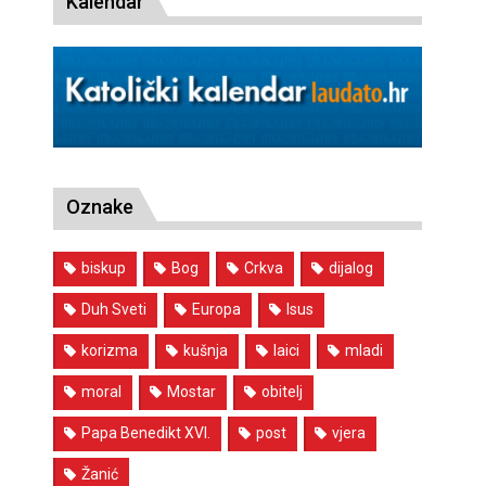
Kalendar
Oznake
biskup
Bog
Crkva
dijalog
Duh Sveti
Europa
Isus
korizma
kušnja
laici
mladi
moral
Mostar
obitelj
Papa Benedikt XVI.
post
vjera
Žanić