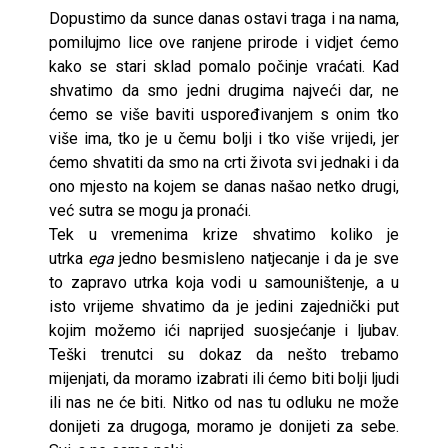
Dopustimo da sunce danas ostavi traga i na nama,
pomilujmo lice ove ranjene prirode i vidjet ćemo
kako se stari sklad pomalo počinje vraćati. Kad
shvatimo da smo jedni drugima najveći dar, ne
ćemo se više baviti uspoređivanjem s onim tko
više ima, tko je u čemu bolji i tko više vrijedi, jer
ćemo shvatiti da smo na crti života svi jednaki i da
ono mjesto na kojem se danas našao netko drugi,
već sutra se mogu ja pronaći.
Tek u vremenima krize shvatimo koliko je
utrka
ega
jedno besmisleno natjecanje i da je sve
to zapravo utrka koja vodi u samouništenje, a u
isto vrijeme shvatimo da je jedini zajednički put
kojim možemo ići naprijed suosjećanje i ljubav.
Teški trenutci su dokaz da nešto trebamo
mijenjati, da moramo izabrati ili ćemo biti bolji ljudi
ili nas ne će biti. Nitko od nas tu odluku ne može
donijeti za drugoga, moramo je donijeti za sebe.