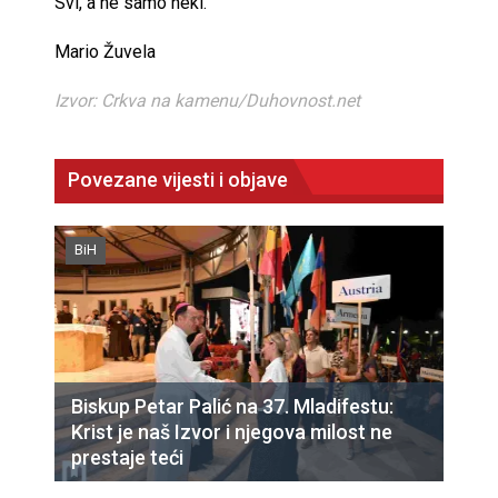
Svi, a ne samo neki.
Mario Žuvela
Izvor: Crkva na kamenu/Duhovnost.net
Povezane vijesti i objave
BiH
Biskup Petar Palić na 37. Mladifestu:
Krist je naš Izvor i njegova milost ne
prestaje teći