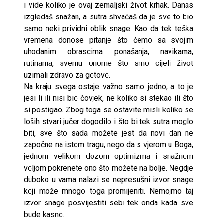
i vide koliko je ovaj zemaljski život krhak. Danas
izgledaš snažan, a sutra shvaćaš da je sve to bio
samo neki prividni oblik snage. Kao da tek teška
vremena donose pitanje što ćemo sa svojim
uhodanim obrascima ponašanja, navikama,
rutinama, svemu onome što smo cijeli život
uzimali zdravo za gotovo.
Na kraju svega ostaje važno samo jedno, a to je
jesi li ili nisi bio čovjek, ne koliko si stekao ili što
si postigao. Zbog toga se ostavite misli koliko se
loših stvari jučer dogodilo i što bi tek sutra moglo
biti, sve što sada možete jest da novi dan ne
započne na istom tragu, nego da s vjerom u Boga,
jednom velikom dozom optimizma i snažnom
voljom pokrenete ono što možete na bolje. Negdje
duboko u vama nalazi se nepresušni izvor snage
koji može mnogo toga promijeniti. Nemojmo taj
izvor snage posvijestiti sebi tek onda kada sve
bude kasno.