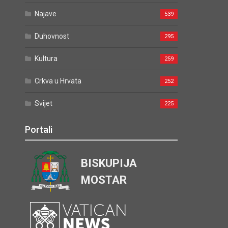
Najave
539
Duhovnost
295
Kultura
259
Crkva u Hrvata
252
Svijet
225
Portali
BISKUPIJA
MOSTAR