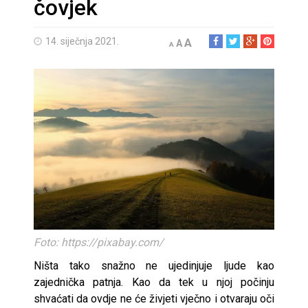
čovjek
14. siječnja 2021.
A
A
A
Foto: https://pixabay.com/
Ništa tako snažno ne ujedinjuje ljude kao
zajednička patnja. Kao da tek u njoj počinju
shvaćati da ovdje ne će živjeti vječno i otvaraju oči