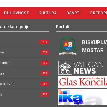
DUHOVNOST
KULTURA
OSVRTI
PREPOR
arne kategorije
Portali
BISKUPIJ
1710
MOSTAR
ave
539
ovnost
295
ura
259
a u Hrvata
252
et
225