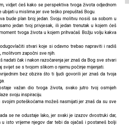
om, vidjet ćeš kako se perspektiva tvoga života odjednom
 ubijati u mislima jer sve teško prepuštaš Bogu.
tva bude plan broj jedan. Svoju molitvu nosiš sa sobom u
 samo jedan tvoj privjesak, ili jedan trenutak u kojem ćeš
i moment tvoga života u kojem prihvaćaš Božju volju kakva
odugovlačiti stvari koje si odavno trebao napraviti i radiš
, molitvom započni sve njih.
 nadati čak i nakon razočarenja jer znaš da Bog sve stvari
j svijet se s tvojom slikom o njemu počinje mijenjati.
ijednim bez obzira što ti ljudi govorili jer znaš da tvoja
ga.
staje važan dio tvoga života, svako jutro tvoj osmijeh
aze svoju inspiraciju.
i svojim poteškoćama možeš nasmijati jer znaš da su sve
da se ne odustaje lako, jer svaki je izazov dvostruki dar,
 u isto vrijeme njegov dar tebi da ojačaš i postaneš bolji