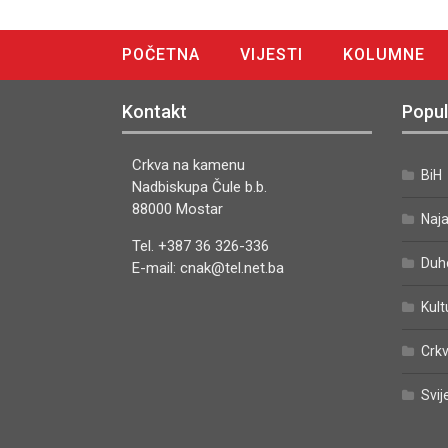
POČETNA
VIJESTI
KOLUMNE
DIGITALNO IZDANJE
Kontakt
Popul
Crkva na kamenu
BiH
Nadbiskupa Čule b.b.
88000 Mostar
Naj
Tel. +387 36 326-336
Duh
E-mail: cnak@tel.net.ba
Kult
Crkv
Svij