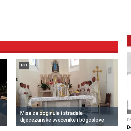
BiH
Misa za poginule i stradale
dijecezanske svećenike i bogoslove
CNAK
C
Smrtovdan nadbiskupa Petra Čule
D