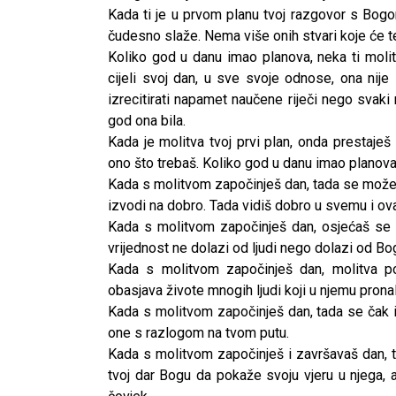
Kada ti je u prvom planu tvoj razgovor s Bog
čudesno slaže. Nema više onih stvari koje će te
Koliko god u danu imao planova, neka ti moli
cijeli svoj dan, u sve svoje odnose, ona nije
izrecitirati napamet naučene riječi nego svak
god ona bila.
Kada je molitva tvoj prvi plan, onda prestaješ 
ono što trebaš. Koliko god u danu imao planova
Kada s molitvom započinješ dan, tada se možeš
izvodi na dobro. Tada vidiš dobro u svemu i ova
Kada s molitvom započinješ dan, osjećaš se vr
vrijednost ne dolazi od ljudi nego dolazi od Bo
Kada s molitvom započinješ dan, molitva po
obasjava živote mnogih ljudi koji u njemu pronal
Kada s molitvom započinješ dan, tada se čak 
one s razlogom na tvom putu.
Kada s molitvom započinješ i završavaš dan, ta
tvoj dar Bogu da pokaže svoju vjeru u njega, a