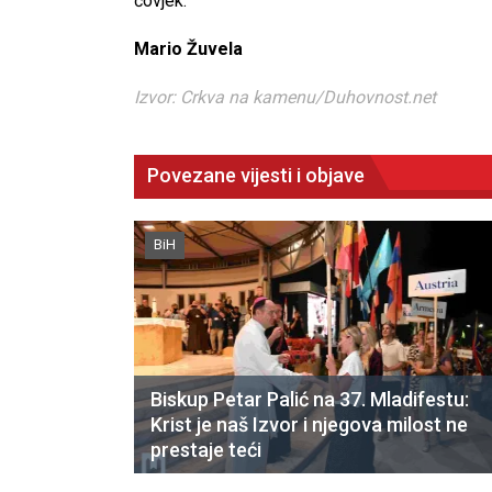
čovjek.
Mario Žuvela
Izvor: Crkva na kamenu/Duhovnost.net
Povezane vijesti i objave
BiH
Biskup Petar Palić na 37. Mladifestu:
Krist je naš Izvor i njegova milost ne
prestaje teći
CNAK
Kad se nasilje pretvara u optužnicu