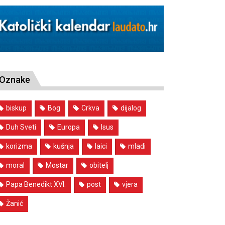
Oznake
biskup
Bog
Crkva
dijalog
Duh Sveti
Europa
Isus
korizma
kušnja
laici
mladi
moral
Mostar
obitelj
Papa Benedikt XVI.
post
vjera
Žanić