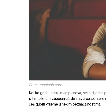
Foto: unsplash.com
Koliko god u danu imao planova, neka ti jedan 
s tim planom započinješ dan, sve će se stvari l
ćeš gubiti vrijeme u nekim beznačajnostima.