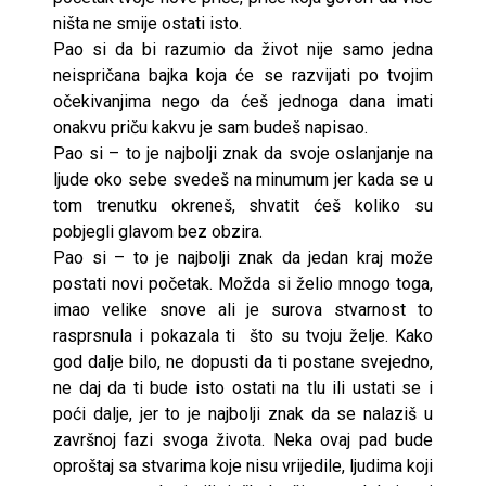
ništa ne smije ostati isto.
Pao si da bi razumio da život nije samo jedna
neispričana bajka koja će se razvijati po tvojim
očekivanjima nego da ćeš jednoga dana imati
onakvu priču kakvu je sam budeš napisao.
Pao si – to je najbolji znak da svoje oslanjanje na
ljude oko sebe svedeš na minumum jer kada se u
tom trenutku okreneš, shvatit ćeš koliko su
pobjegli glavom bez obzira.
Pao si – to je najbolji znak da jedan kraj može
postati novi početak. Možda si želio mnogo toga,
imao velike snove ali je surova stvarnost to
rasprsnula i pokazala ti što su tvoju želje. Kako
god dalje bilo, ne dopusti da ti postane svejedno,
ne daj da ti bude isto ostati na tlu ili ustati se i
poći dalje, jer to je najbolji znak da se nalaziš u
završnoj fazi svoga života. Neka ovaj pad bude
oproštaj sa stvarima koje nisu vrijedile, ljudima koji