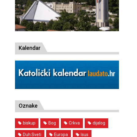
Kalendar
Oznake
biskup
Bog
Crkva
dijalog
Duh Sveti
Europa
Isus