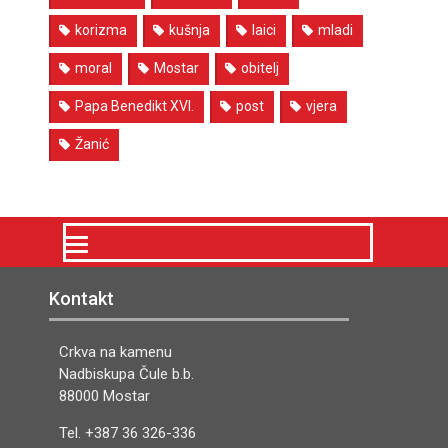
korizma
kušnja
laici
mladi
moral
Mostar
obitelj
Papa Benedikt XVI.
post
vjera
Žanić
Kontakt
Crkva na kamenu
Nadbiskupa Čule b.b.
88000 Mostar
Tel. +387 36 326-336