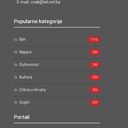
E-mail: cnak@tel.net.ba
Popularne kategorije
BiH
1710
Najave
539
Duhovnost
295
Kultura
259
Crkva u Hrvata
252
Svijet
225
Portali