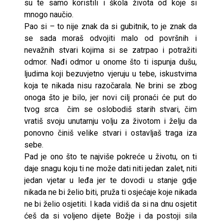
su te samo koristili i škola života od koje si
mnogo naučio.
Pao si – to nije znak da si gubitnik, to je znak da
se sada moraš odvojiti malo od površnih i
nevažnih stvari kojima si se zatrpao i potražiti
odmor. Nađi odmor u onome što ti ispunja dušu,
ljudima koji bezuvjetno vjeruju u tebe, iskustvima
koja te nikada nisu razočarala. Ne brini se zbog
onoga što je bilo, jer novi cilj pronaći će put do
tvog srca čim se oslobodiš starih stvari, čim
vratiš svoju unutarnju volju za životom i želju da
ponovno činiš velike stvari i ostavljaš traga iza
sebe.
Pad je ono što te najviše pokreće u životu, on ti
daje snagu koju ti ne može dati niti jedan zalet, niti
jedan vjetar u leđa jer te dovodi u stanje gdje
nikada ne bi želio biti, pruža ti osjećaje koje nikada
ne bi želio osjetiti. I kada vidiš da si na dnu osjetit
ćeš da si voljeno dijete Božje i da postoji sila