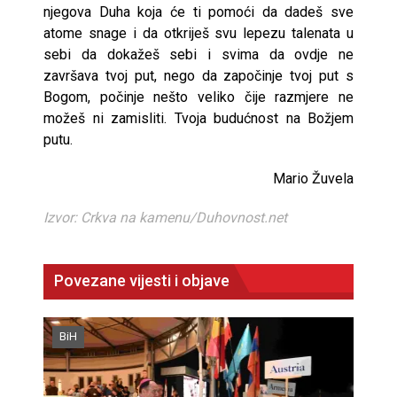
njegova Duha koja će ti pomoći da dadeš sve
atome snage i da otkriješ svu lepezu talenata u
sebi da dokažeš sebi i svima da ovdje ne
završava tvoj put, nego da započinje tvoj put s
Bogom, počinje nešto veliko čije razmjere ne
možeš ni zamisliti. Tvoja budućnost na Božjem
putu.
Mario Žuvela
Izvor: Crkva na kamenu/Duhovnost.net
Povezane vijesti i objave
BiH