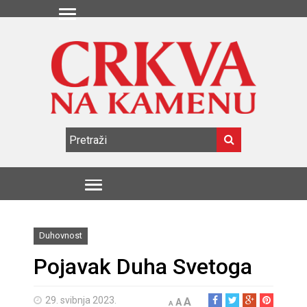
Duhovnost
Pojavak Duha Svetoga
29. svibnja 2023.
A
A
A