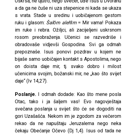
Uskrsa, ne ujutro, nego uvečer, uđe Isus u Dvoranu
a da ga ne čuše ni uza stepenice ni kada se ukaza
s vrata. Stade u sredinu i uobičajenom gestom
ruku i glasom:
Šalȏm alehȋm
= Mir vama! Pokaza
im ruke i rebra. Ožiljci, ali zacijeljeni uskrsnom
rosom preobraženja. Učenici se razvedriše i
obradovaše vidjevši Gospodina. Svi ga odmah
prepoznaše. Isus ponovi pozdrav u kojem ne
bijaše samo uobičajen kontakt s Apostolima, nego
on doista daje mir, tj. svako dobro i milost
učenicima svojim, božanski mir, ne „kao što svijet
daje“ (Iv 14,27).
Poslanje.
I odmah dodade: Kao što mene posla
Otac, tako i ja šaljem vas! Evo nagovještaja
svečana poslanja u svijet što će se dogoditi na
gori Uzašašća. Nekom im je zgodom za večerom
rekao da ne napuštaju Jeruzalema nego neka
čekaju Obećanje Očevo (Dj 1,4). Isus od tada ne