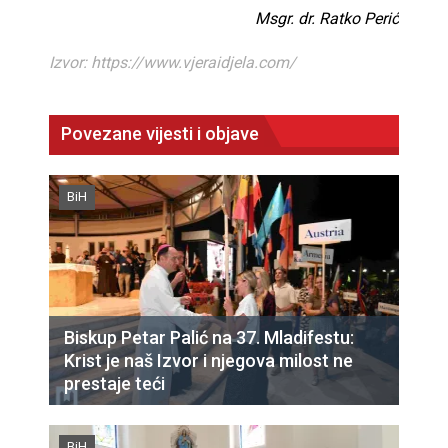
Msgr. dr. Ratko Perić
Izvor: https://www.vjeraidjela.com/
Povezane vijesti i objave
BiH
Biskup Petar Palić na 37. Mladifestu:
Krist je naš Izvor i njegova milost ne
prestaje teći
BiH