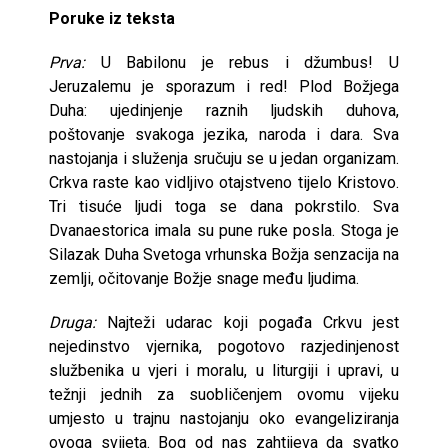
Poruke iz teksta
Prva:
U Babilonu je rebus i džumbus! U
Jeruzalemu je sporazum i red! Plod Božjega
Duha: ujedinjenje raznih ljudskih duhova,
poštovanje svakoga jezika, naroda i dara. Sva
nastojanja i služenja sručuju se u jedan organizam.
Crkva raste kao vidljivo otajstveno tijelo Kristovo.
Tri tisuće ljudi toga se dana pokrstilo. Sva
Dvanaestorica imala su pune ruke posla. Stoga je
Silazak Duha Svetoga vrhunska Božja senzacija na
zemlji, očitovanje Božje snage među ljudima.
Druga:
Najteži udarac koji pogađa Crkvu jest
nejedinstvo vjernika, pogotovo razjedinjenost
službenika u vjeri i moralu, u liturgiji i upravi, u
težnji jednih za suobličenjem ovomu vijeku
umjesto u trajnu nastojanju oko evangeliziranja
ovoga svijeta. Bog od nas zahtijeva da svatko