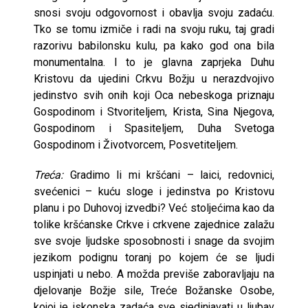
snosi svoju odgovornost i obavlja svoju zadaću.
Tko se tomu izmiče i radi na svoju ruku, taj gradi
razorivu babilonsku kulu, pa kako god ona bila
monumentalna. I to je glavna zaprjeka Duhu
Kristovu da ujedini Crkvu Božju u nerazdvojivo
jedinstvo svih onih koji Oca nebeskoga priznaju
Gospodinom i Stvoriteljem, Krista, Sina Njegova,
Gospodinom i Spasiteljem, Duha Svetoga
Gospodinom i Životvorcem, Posvetiteljem.
Treća:
Gradimo li mi kršćani – laici, redovnici,
svećenici – kuću sloge i jedinstva po Kristovu
planu i po Duhovoj izvedbi? Već stoljećima kao da
tolike kršćanske Crkve i crkvene zajednice zalažu
sve svoje ljudske sposobnosti i snage da svojim
jezikom podignu toranj po kojem će se ljudi
uspinjati u nebo. A možda previše zaboravljaju na
djelovanje Božje sile, Treće Božanske Osobe,
kojoj je iskonska zadaća sve sjedinjavati u ljubav