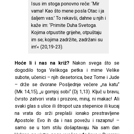
Isus im stoga ponovno reče: ‘Mir
vama! Kao što mene posla Otac i ja
šaljem vas.’ To rekavši, dahne u njih i
kaže im: ‘Primite Duha Svetoga.
Kojima otpustite grijehe, otpuštaju
im se; kojima zadržite, zadržani su
im’« (20,19-23).
Hoće li i nas na križ?
Nakon svega što se
dogodilo toga Velikoga petka i mirne Velike
subote, učenici – njih desetorica, bez Tome i Jude
– drže se dvorane Posljednje večere „na katu“
(Mk 14,15), „u gornjoj sobi“ (Dj 1,13). Ključ u bravu,
čvrsto zatvori vrata i prozore, miruj, ni makac! Ali
svaki glas s ulice ili štropot uza stepenice ili kucaj
na vrata do srži preplaši ionako prestravljene
Apostole: Evo ih da i nas povežu i razapnu! –
samo se u tom stilu došaptavaju. Na sam dan