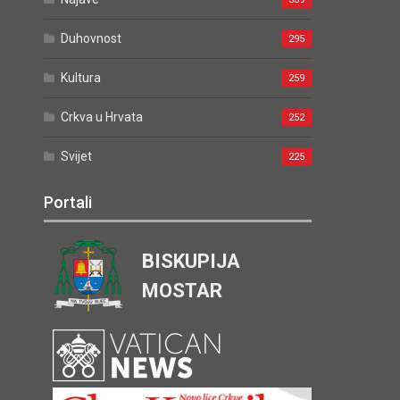
Duhovnost
295
Kultura
259
Crkva u Hrvata
252
Svijet
225
Portali
BISKUPIJA
MOSTAR