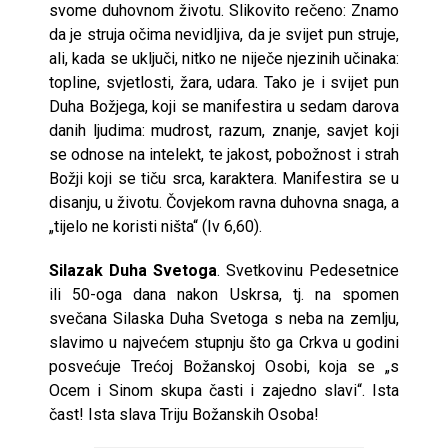
svome duhovnom životu. Slikovito rečeno: Znamo
da je struja očima nevidljiva, da je svijet pun struje,
ali, kada se uključi, nitko ne niječe njezinih učinaka:
topline, svjetlosti, žara, udara. Tako je i svijet pun
Duha Božjega, koji se manifestira u sedam darova
danih ljudima: mudrost, razum, znanje, savjet koji
se odnose na intelekt, te jakost, pobožnost i strah
Božji koji se tiču srca, karaktera. Manifestira se u
disanju, u životu. Čovjekom ravna duhovna snaga, a
„tijelo ne koristi ništa“ (Iv 6,60).
Silazak Duha Svetoga
. Svetkovinu Pedesetnice
ili 50-oga dana nakon Uskrsa, tj. na spomen
svečana Silaska Duha Svetoga s neba na zemlju,
slavimo u najvećem stupnju što ga Crkva u godini
posvećuje Trećoj Božanskoj Osobi, koja se „s
Ocem i Sinom skupa časti i zajedno slavi“. Ista
čast! Ista slava Triju Božanskih Osoba!