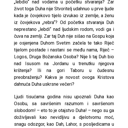
„lebdio“ nad vodama u početku stvaranja? Zar
život toga Duha nije Stvoritelj udahnuo u prve ljude
kada je čovjekovo tijelo izvukao iz zemlje, a ženu
iz čovjekova „rebra“? Od početka stvaranja Duh
neprestano „lebdi“ nad ljudskim rodom, vodi ga i
čuva na zemlji. Zar taj Duh nije sišao na Gospu koja
je osjenjena Duhom Svetim začela te tako Riječ
tijelom postade i nastani se među nama, Riječ –
Logos, Druga Božanska Osoba? Nije li taj Duh bio
nad Isusom na Jordanu u trenutku njegova
krštenja? Ili na gori Taboru u čudesnu
preobraženju? Kakva je novost ovoga Kristova
dahnuća Duha uskrsne večeri?
Ljudi tisućama godina nisu upoznali Duha kao
Osobu, sa savršenim razumom i savršenom
slobodom! – eto to je otajstvo Duha! – nego su ga
doživljavali kao nevidljivu a djelotvornu moć,
snagu odozgor, kao Dah, Lahor, s posljedicama u