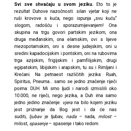
Svi sve shvaćaju u svom jeziku.
Eto to je
rezultat Duhove nazočnosti: silan vjetar koji ne
ruši krovove s kuća, nego ispunja „svu kuću“
slogom, radošću i sporazumijevanjem! Ona
skupina na trgu govori partskim jezikom, ona
druga međanskim, ona elamskim, ovi s lijeve
mezopotamskim, oni s desne judejskim, oni u
sredini kapadocijskim i pontskim, oni na rubovima
trga azijskim, frigijskim i pamfilijskim, drugi
egipatskim, libijskim i arapskim, tu su i Rimljani i
Krećani. Na petnaest različitih jezika: Ruah,
Spiritus, Pneuma… samo se jedno značenje riječi
poima: DUH. Mi smo ljudi i narodi izmislili oko
10.000, ne riječi, nego jezika, a Duh ima samo
jedno jedino značenje:
vjera
na bilo kojem jeziku
jest priznanje da Bog jest i da će nas
suditi,
ljubav
je ljubav,
nada
– nada,
milost
–
milost,
spasenje
– spasenje i tako redom.