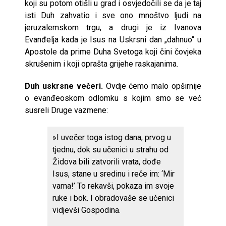
koji su potom otišli u grad i osvjedočili se da je taj
isti Duh zahvatio i sve ono mnoštvo ljudi na
jeruzalemskom trgu, a drugi je iz Ivanova
Evanđelja kada je Isus na Uskrsni dan „dahnuo“ u
Apostole da prime Duha Svetoga koji čini čovjeka
skrušenim i koji oprašta grijehe raskajanima.
Duh uskrsne večeri.
Ovdje ćemo malo opširnije
o evanđeoskom odlomku s kojim smo se već
susreli Druge vazmene:
»I uvečer toga istog dana, prvog u
tjednu, dok su učenici u strahu od
Židova bili zatvorili vrata, dođe
Isus, stane u sredinu i reče im: ‘Mir
vama!’ To rekavši, pokaza im svoje
ruke i bok. I obradovaše se učenici
vidjevši Gospodina.