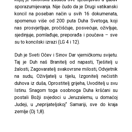
sporazumijevanja. Nije čudo da je Drugi vatikanski
koncil na poseban način u svih 16 dokumenata,
spomenuo više od 200 puta Duha Svetoga, koji
nas prosvjetljuje, pročišćuje, posvećuje, oživljuje,
sjedinjuje, pomlađuje, preporađa i poučava – sve
su to koncilski izrazi (LG 4 i 12).
Duh je Sveti Očev i Sinov Dar vjerničkomu svijetu.
Taj je Duh naš Branitelj od napasti, Tješitelj u
žalosti, Zagovaratelj svakovrsne milosti, Odvjetnik
na sudu, Oživljatelj u tijelu, Izgonitelj nečistih
duhova iz duša, Oprostitelj grijeha, Uvoditelj u svu
Istinu. Snagom toga osobnoga Duha kršćani su
postali Božji svjedoci u Jeruzalemu, u domaćoj
Judeji, u „neprijateljskoj“ Samariji, sve do kraja
zemlje (Dj 1,8).