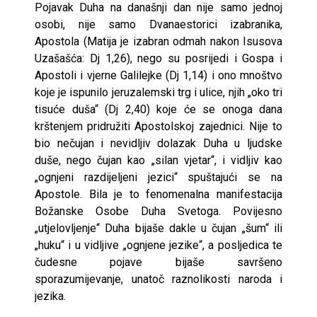
Pojavak Duha na današnji dan nije samo jednoj
osobi, nije samo Dvanaestorici izabranika,
Apostola (Matija je izabran odmah nakon Isusova
Uzašašća: Dj 1,26), nego su posrijedi i Gospa i
Apostoli i vjerne Galilejke (Dj 1,14) i ono mnoštvo
koje je ispunilo jeruzalemski trg i ulice, njih „oko tri
tisuće duša“ (Dj 2,40) koje će se onoga dana
krštenjem pridružiti Apostolskoj zajednici. Nije to
bio nečujan i nevidljiv dolazak Duha u ljudske
duše, nego čujan kao „silan vjetar“, i vidljiv kao
„ognjeni razdijeljeni jezici“ spuštajući se na
Apostole. Bila je to fenomenalna manifestacija
Božanske Osobe Duha Svetoga. Povijesno
„utjelovljenje“ Duha bijaše dakle u čujan „šum“ ili
„huku“ i u vidljive „ognjene jezike“, a posljedica te
čudesne pojave bijaše savršeno
sporazumijevanje, unatoč raznolikosti naroda i
jezika.