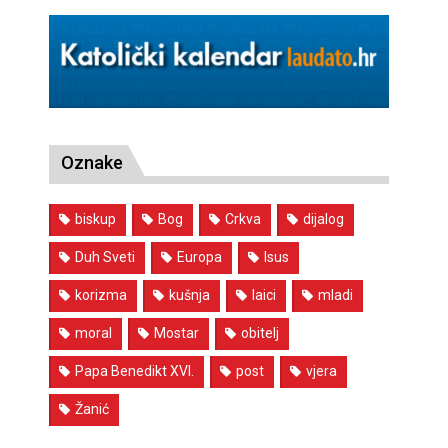
Oznake
biskup
Bog
Crkva
dijalog
Duh Sveti
Europa
Isus
korizma
kušnja
laici
mladi
moral
Mostar
obitelj
Papa Benedikt XVI.
post
vjera
Žanić