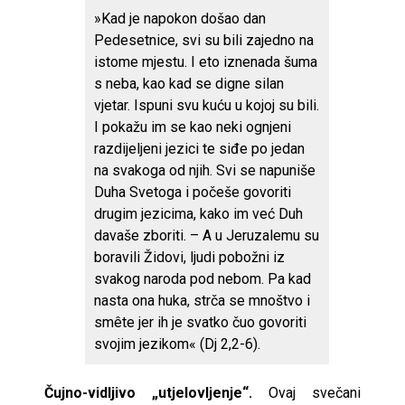
»Kad je napokon došao dan
Pedesetnice, svi su bili zajedno na
istome mjestu. I eto iznenada šuma
s neba, kao kad se digne silan
vjetar. Ispuni svu kuću u kojoj su bili.
I pokažu im se kao neki ognjeni
razdijeljeni jezici te siđe po jedan
na svakoga od njih. Svi se napuniše
Duha Svetoga i počeše govoriti
drugim jezicima, kako im već Duh
davaše zboriti. – A u Jeruzalemu su
boravili Židovi, ljudi pobožni iz
svakog naroda pod nebom. Pa kad
nasta ona huka, strča se mnoštvo i
smête jer ih je svatko čuo govoriti
svojim jezikom« (Dj 2,2-6).
Čujno-vidljivo „utjelovljenje“.
Ovaj svečani