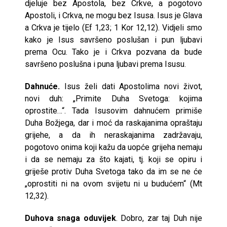
djeluje bez Apostola, bez Crkve, a pogotovo
Apostoli, i Crkva, ne mogu bez Isusa. Isus je Glava
a Crkva je tijelo (Ef 1,23; 1 Kor 12,12). Vidjeli smo
kako je Isus savršeno poslušan i pun ljubavi
prema Ocu. Tako je i Crkva pozvana da bude
savršeno poslušna i puna ljubavi prema Isusu.
Dahnuće.
Isus želi dati Apostolima novi život,
novi duh: „Primite Duha Svetoga: kojima
oprostite…“. Tada Isusovim dahnućem primiše
Duha Božjega, dar i moć da raskajanima opraštaju
grijehe, a da ih neraskajanima zadržavaju,
pogotovo onima koji kažu da uopće grijeha nemaju
i da se nemaju za što kajati, tj. koji se opiru i
griješe protiv Duha Svetoga tako da im se ne će
„oprostiti ni na ovom svijetu ni u budućem“ (Mt
12,32).
Duhova snaga oduvijek
. Dobro, zar taj Duh nije