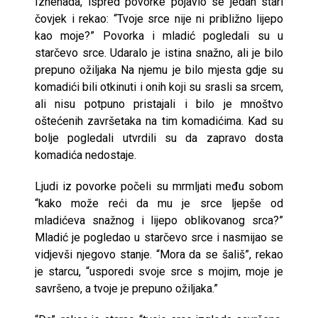
Iznenada, ispred povorke pojavio se jedan stari
čovjek i rekao: “Tvoje srce nije ni približno lijepo
kao moje?” Povorka i mladić pogledali su u
starčevo srce. Udaralo je istina snažno, ali je bilo
prepuno ožiljaka Na njemu je bilo mjesta gdje su
komadići bili otkinuti i onih koji su srasli sa srcem,
ali nisu potpuno pristajali i bilo je mnoštvo
oštećenih završetaka na tim komadićima. Kad su
bolje pogledali utvrdili su da zapravo dosta
komadića nedostaje.
Ljudi iz povorke počeli su mrmljati među sobom
“kako može reći da mu je srce ljepše od
mladićeva snažnog i lijepo oblikovanog srca?”
Mladić je pogledao u starčevo srce i nasmijao se
vidjevši njegovo stanje. “Mora da se šališ”, rekao
je starcu, “usporedi svoje srce s mojim, moje je
savršeno, a tvoje je prepuno ožiljaka.”