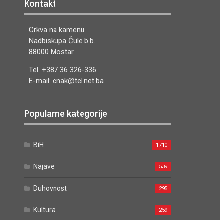
Kontakt
Crkva na kamenu
Nadbiskupa Čule b.b.
88000 Mostar
Tel. +387 36 326-336
E-mail: cnak@tel.net.ba
Popularne kategorije
BiH
1710
Najave
539
Duhovnost
295
Kultura
259