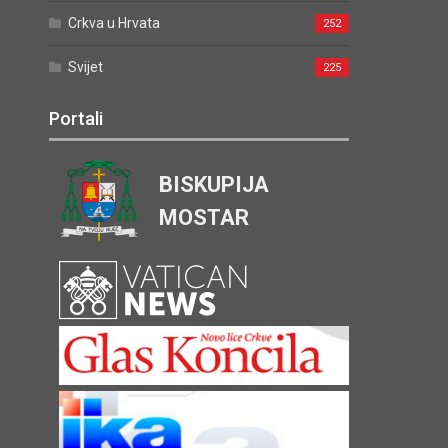
Crkva u Hrvata
252
Svijet
225
Portali
BISKUPIJA
MOSTAR