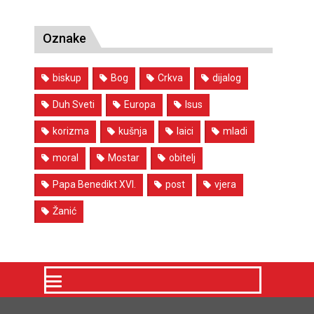
Oznake
biskup
Bog
Crkva
dijalog
Duh Sveti
Europa
Isus
korizma
kušnja
laici
mladi
moral
Mostar
obitelj
Papa Benedikt XVI.
post
vjera
Žanić