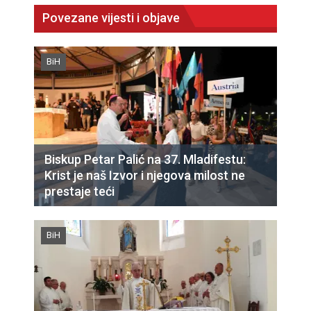
Povezane vijesti i objave
BiH
Biskup Petar Palić na 37. Mladifestu:
Krist je naš Izvor i njegova milost ne
prestaje teći
BiH