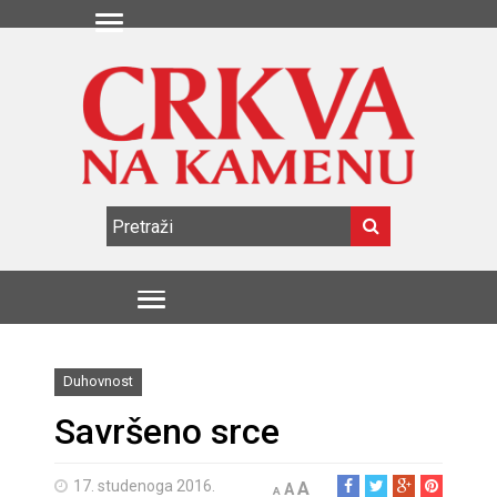
Duhovnost
Savršeno srce
17. studenoga 2016.
A
A
A