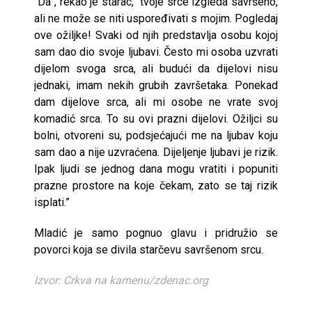
“Da”, rekao je starac, “tvoje srce izgleda savršeno,
ali ne može se niti uspoređivati s mojim. Pogledaj
ove ožiljke! Svaki od njih predstavlja osobu kojoj
sam dao dio svoje ljubavi. Često mi osoba uzvrati
dijelom svoga srca, ali budući da dijelovi nisu
jednaki, imam nekih grubih završetaka. Ponekad
dam dijelove srca, ali mi osobe ne vrate svoj
komadić srca. To su ovi prazni dijelovi. Ožiljci su
bolni, otvoreni su, podsjećajući me na ljubav koju
sam dao a nije uzvraćena. Dijeljenje ljubavi je rizik.
Ipak ljudi se jednog dana mogu vratiti i popuniti
prazne prostore na koje čekam, zato se taj rizik
isplati.”
Mladić je samo pognuo glavu i pridružio se
povorci koja se divila starčevu savršenom srcu.
Izvor: Crkva na kamenu/zdenac.org