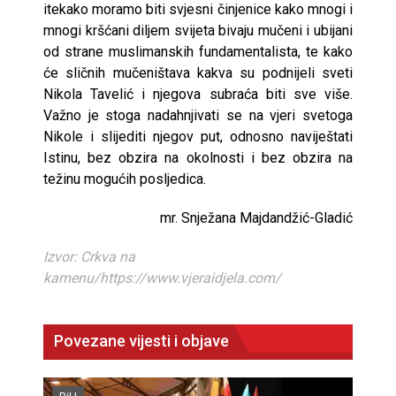
itekako moramo biti svjesni činjenice kako mnogi i
mnogi kršćani diljem svijeta bivaju mučeni i ubijani
od strane muslimanskih fundamentalista, te kako
će sličnih mučeništava kakva su podnijeli sveti
Nikola Tavelić i njegova subraća biti sve više.
Važno je stoga nadahnjivati se na vjeri svetoga
Nikole i slijediti njegov put, odnosno naviještati
Istinu, bez obzira na okolnosti i bez obzira na
težinu mogućih posljedica.
mr. Snježana Majdandžić-Gladić
Izvor: Crkva na
kamenu/https://www.vjeraidjela.com/
Povezane vijesti i objave