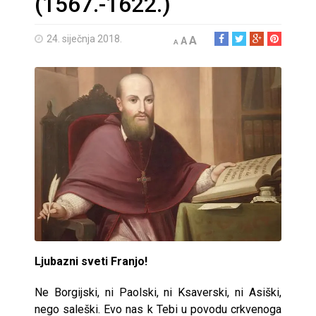
(1567.-1622.)
24. siječnja 2018.
A
A
A
Ljubazni sveti Franjo!
Ne Borgijski, ni Paolski, ni Ksaverski, ni Asiški,
nego saleški. Evo nas k Tebi u povodu crkvenoga