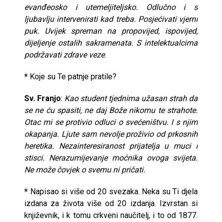
evanđeosko i utemeljiteljsko. Odlučno i s
ljubavlju intervenirati kad treba. Posjećivati vjerni
puk. Uvijek spreman na propovijed, ispovijed,
dijeljenje ostalih sakramenata. S intelektualcima
podržavati zdrave veze
.
*
Koje su Te patnje pratile?
Sv. Franjo
:
Kao student tjednima užasan strah da
se ne ću spasiti, ne daj Bože nikomu te strahote.
Otac mi se protivio odluci o svećeništvu. I s njim
okapanja. Ljute sam nevolje proživio od prkosnih
heretika. Nezainteresiranost prijatelja u muci i
stisci. Nerazumijevanje moćnika ovoga svijeta.
Ne može čovjek o svemu ni pričati.
*
Napisao si više od 20 svezaka. Neka su Ti djela
izdana za života više od 20 izdanja. Izvrstan si
književnik, i k tomu crkveni naučitelj, i to od 1877.