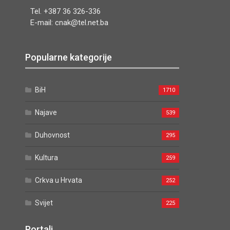
Tel. +387 36 326-336
E-mail: cnak@tel.net.ba
Popularne kategorije
BiH
1710
Najave
539
Duhovnost
295
Kultura
259
Crkva u Hrvata
252
Svijet
225
Portali