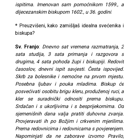
ispitima. Imenovan sam pomoćnikom 1599., a
dijecezanskim biskupom 1602., u 36. godini
.
*
Preuzvišeni, kako zamišljaš idealna svećenika i
biskupa?
Sv. Franjo
:
Dnevno sat vremena razmatranja, 2
sata studija, 3 sata primanja i razgovora s
drugima, 4 sata pohoda župi i biskupiji. Redovit
časoslov, dnevni ispit savjesti. Česta ispovijed.
Skrb za bolesnike i nemoćne na prvom mjestu.
Posebna ljubav i pouka mladima. Biskup će
posvećivati osobitu brigu kleru, produženoj ruci, a
kler se suradnički odnositi prema biskupu.
Srdačan i s ukorljivima i s besprijekornima. Od
sjemenišnih dana valja pratiti duhovna zvanja.
Provjeravati ih po Božjim i crkvenim mjerilima.
Prema redovnicima i redovnicama s povjerenjem.
Napominjati da ne zaborave izvorno Pravilo,