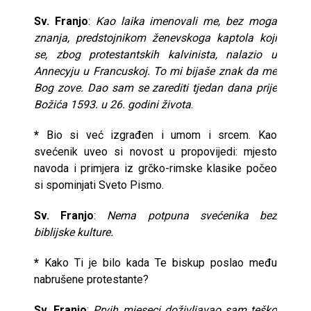
Sv. Franjo
:
Kao laika imenovali me, bez moga
znanja, predstojnikom ženevskoga kaptola koji
se, zbog protestantskih kalvinista, nalazio u
Annecyju u Francuskoj. To mi bijaše znak da me
Bog zove. Dao sam se zarediti tjedan dana prije
Božića 1593. u 26. godini života
.
*
Bio si već izgrađen i umom i srcem. Kao
svećenik uveo si novost u propovijedi: mjesto
navoda i primjera iz grčko-rimske klasike počeo
si spominjati Sveto Pismo.
Sv. Franjo
:
Nema potpuna svećenika bez
biblijske kulture.
*
Kako Ti je bilo kada Te biskup poslao među
nabrušene protestante?
Sv. Franjo
:
Prvih mjeseci doživljavao sam teško