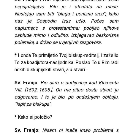
neprijateljstvo. Bilo je i atentata na mene.
Nastojao sam biti “blaga i ponizna srca”, kako
nas je Gospodin Isus učio. Počeo sam
napismeno s protestantima: pobijao njihove
zablude mirno i odlučno. Izbjegavao beskorisne
polemike, a držao se uvjerljivih razgovora.
*
I onda Te primijetio Tvoj biskup-reditelj, i zaželio
Te za koadjutora-nasljednika. Poslao Te u Rim radi
nekih biskupijskih stvari, a u stvari…
Sv. Franjo
:
Bio sam u audijenciji kod Klementa
VIII. [1592.-1605.]. On me pitao dosta stvari, ja
odgovarao. I to je bio, po ondašnjem običaju,
“ispit za biskupa”
.
*
Kako si položio?
Sv. Franjo
:
Nisam ni inače imao problema s