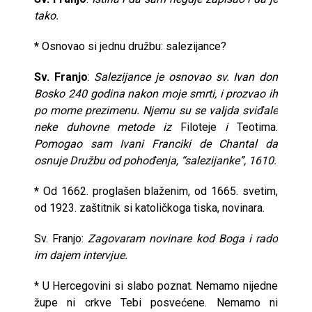
tako.
*
Osnovao si jednu družbu: salezijance?
Sv. Franjo
:
Salezijance je osnovao sv. Ivan don
Bosko 240 godina nakon moje smrti, i prozvao ih
po mome prezimenu. Njemu su se valjda sviđale
neke duhovne metode iz
Filoteje
i
Teotima.
Pomogao sam Ivani Franciki de Chantal da
osnuje Družbu od pohođenja, “salezijanke”, 1610.
*
Od 1662. proglašen blaženim, od 1665. svetim,
od 1923. zaštitnik si katoličkoga tiska, novinara.
Sv. Franjo:
Zagovaram novinare kod Boga i rado
im dajem intervjue.
* U Hercegovini si slabo poznat. Nemamo nijedne
župe ni crkve Tebi posvećene. Nemamo ni