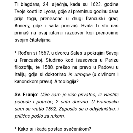
Ti blagdana, 24. siječnja, kada su 1623. godine
Tvoje kosti iz Lyona, gdje si preminuo godinu dana
prije toga, prenesene u drugi francuski grad,
Annecy, gdje i sada počivaš. Hvala Ti što nas
primaš na ovaj jutarnji razgovor koji prenosimo
svojim čitateljima:
*
Rođen si 1567. u dvorcu Sales u pokrajini Savoji
u Francuskoj. Studirao kod isusovaca u Parizu
filozofiju, te 1588. prešao na pravo u Padovu u
Italiju, gdje si doktorirao
in utroque
(u civilnom i
kanonskom pravu). A teologija?
Sv. Franjo
:
Učio sam je više privatno, iz vlastite
pobude i potrebe, 2 sata dnevno. U Francusku
sam se vratio 1592. Zaposlio se u odvjetništvu. I
prilično pošlo za rukom.
*
Kako si i kada postao svećenikom?