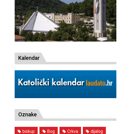
Kalendar
Oznake
biskup
Bog
Crkva
dijalog