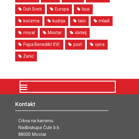
Duh Sveti
Europa
Isus
korizma
kušnja
laici
mladi
moral
Mostar
obitelj
Papa Benedikt XVI.
post
vjera
Žanić
Kontakt
Crkva na kamenu
Nadbiskupa Čule b.b.
88000 Mostar