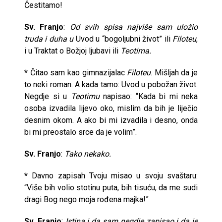
Čestitamo!
Sv. Franjo
:
Od svih spisa najviše sam uložio
truda i duha u
Uvod u “bogoljubni život” ili
Filoteu
,
i u Traktat o Božjoj ljubavi ili
Teotima.
*
Čitao sam kao gimnazijalac
Filoteu
. Mišljah da je
to neki roman. A kada tamo: Uvod u pobožan život.
Negdje si u
Teotimu
napisao: “Kada bi mi neka
osoba izvadila lijevo oko, mislim da bih je liječio
desnim okom. A ako bi mi izvadila i desno, onda
bi mi preostalo srce da je volim”.
Sv. Franjo
:
Tako nekako.
*
Davno zapisah Tvoju misao u svoju svaštaru:
“Više bih volio stotinu puta, bih tisuću, da me sudi
dragi Bog nego moja rođena majka!”
Sv. Franjo
:
Istina i da sam negdje zapisao i da je