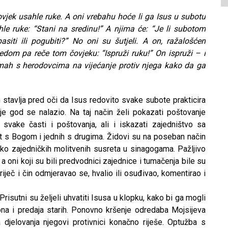
vjek usahle ruke. A oni vrebahu hoće li ga Isus u subotu
hle ruke: “Stani na sredinu!” A njima će: “Je li subotom
spasiti ili pogubiti?” No oni su šutjeli. A on, ražalošćen
ledom pa reče tom čovjeku: “Ispruži ruku!” On ispruži – i
dmah s herodovcima na vijećanje protiv njega kako da ga
stavlja pred oči da Isus redovito svake subote prakticira
je god se nalazio. Na taj način želi pokazati poštovanje
vake časti i poštovanja, ali i iskazati zajedništvo sa
t s Bogom i jednih s drugima. Židovi su na poseban način
reko zajedničkih molitvenih susreta u sinagogama. Pažljivo
a oni koji su bili predvodnici zajednice i tumačenja bile su
riječ i čin odmjeravao se, hvalio ili osuđivao, komentirao i
Prisutni su željeli uhvatiti Isusa u klopku, kako bi ga mogli
ona i predaja starih. Ponovno kršenje odredaba Mojsijeva
 djelovanja njegovi protivnici konačno riješe. Optužba s