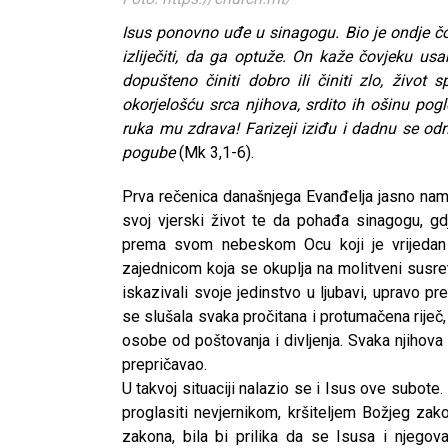
Isus ponovno uđe u sinagogu. Bio je ondje čo
izliječiti, da ga optuže. On kaže čovjeku usa
dopušteno činiti dobro ili činiti zlo, život 
okorjelošću srca njihova, srdito ih ošinu pog
ruka mu zdrava! Farizeji iziđu i dadnu se o
pogube
(Mk 3,1-6).
Prva rečenica današnjega Evanđelja jasno nam 
svoj vjerski život te da pohađa sinagogu, gd
prema svom nebeskom Ocu koji je vrijedan s
zajednicom koja se okuplja na molitveni susre
iskazivali svoje jedinstvo u ljubavi, upravo p
se slušala svaka pročitana i protumačena riječ, 
osobe od poštovanja i divljenja. Svaka njihova 
prepričavao.
U takvoj situaciji nalazio se i Isus ove subote. 
proglasiti nevjernikom, kršiteljem Božjeg zak
zakona, bila bi prilika da se Isusa i njegova