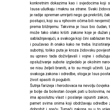
konkretnim dokazima kao i svjedocima koji su 
Isusa ušutkaju i maknu sa strane. Svaki židovs
je radije spreman umrijeti nego ga prekršiti, ča
postupci, koji su u njihovim očima bili nevjernič
prema bližnjemu. Takvima je Isus bio čudan, t
može tako olako kršiti zakone koje je dužan p
sablažnjavajući, a svakoga koji čini sablazan 
i poučavao ih onako kako ne treba. Inzistira
subotnji, toliko puta je kroza židovsku povijes
su upravo tada doživljavali i vojne i odlučuj
opsluživanje subote izgledalo je okolnim nar
se nisu željeli braniti, a to su mogli učiniti. L
svakoga zakona i odredbe, stoga je Isus postavio
život spasiti ili pogubiti.
Šutnja farizeja i herodovaca na nevolju čovjeka
je bolje da bolestan čovjek pati u bolovima, n
ima apsolutnu vlast i poslanje ispuniti zakon, o
CNAK
pamet svima onima koji obdržavaju odredbe 
Kad se nasilje pretvara u optužnicu
dobrobit i sreću. Tumači zakona su u to vrije