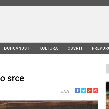
DUHOVNOST
KULTURA
OSVRTI
PREPOR
lo srce
A
A
A