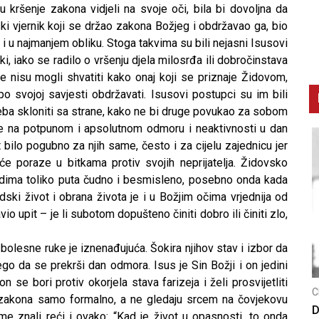
kršenje zakona vidjeli na svoje oči, bila bi dovoljna da
ki vjernik koji se držao zakona Božjeg i obdržavao ga, bio
k i u najmanjem obliku. Stoga takvima su bili nejasni Isusovi
ki, iako se radilo o vršenju djela milosrđa ili dobročinstava
e nisu mogli shvatiti kako onaj koji se priznaje Židovom,
o svojoj savjesti obdržavati. Isusovi postupci su im bili
treba skloniti sa strane, kako ne bi druge povukao za sobom
nje na potpunom i apsolutnom odmoru i neaktivnosti u dan
t bilo pogubno za njih same, često i za cijelu zajednicu jer
uće poraze u bitkama protiv svojih neprijatelja. Židovsko
odima toliko puta čudno i besmisleno, posebno onda kada
judski život i obrana života je i u Božjim očima vrjednija od
 upit – je li subotom dopušteno činiti dobro ili činiti zlo,
 bolesne ruke je iznenađujuća. Šokira njihov stav i izbor da
ego da se prekrši dan odmora. Isus je Sin Božji i on jedini
n se bori protiv okorjela stava farizeja i želi prosvijetliti
CNAK
C
zakona samo formalno, a ne gledaju srcem na čovjekovu
Smrtovdan nadbiskupa Petra Čule
D
me znali reći i ovako: “Kad je život u opasnosti, to onda