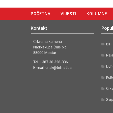
POČETNA
VIJESTI
KOLUMNE
DIGITALNO IZDANJE
Kontakt
Popul
Crkva na kamenu
BiH
Nadbiskupa Čule b.b.
88000 Mostar
Naj
Tel. +387 36 326-336
Duh
E-mail: cnak@tel.net.ba
Kult
Crkv
Svij