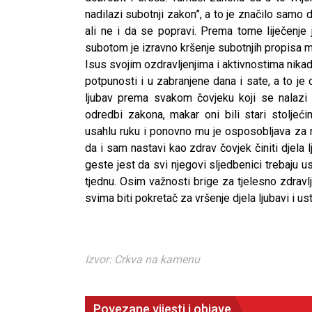
nadilazi subotnji zakon”, a to je značilo samo
ali ne i da se popravi. Prema tome liječenje 
subotom je izravno kršenje subotnjih propisa m
Isus svojim ozdravljenjima i aktivnostima nikada
potpunosti i u zabranjene dana i sate, a to je
ljubav prema svakom čovjeku koji se nalazi u
odredbi zakona, makar oni bili stari stoljeć
usahlu ruku i ponovno mu je osposobljava za 
da i sam nastavi kao zdrav čovjek činiti djela
geste jest da svi njegovi sljedbenici trebaju 
tjednu. Osim važnosti brige za tjelesno zdravlj
svima biti pokretač za vršenje djela ljubavi i u
Izvor: Crkva na kamenu
Povezane vijesti i objave