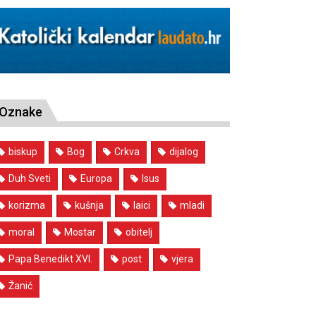
Oznake
biskup
Bog
Crkva
dijalog
Duh Sveti
Europa
Isus
korizma
kušnja
laici
mladi
moral
Mostar
obitelj
Papa Benedikt XVI.
post
vjera
Žanić