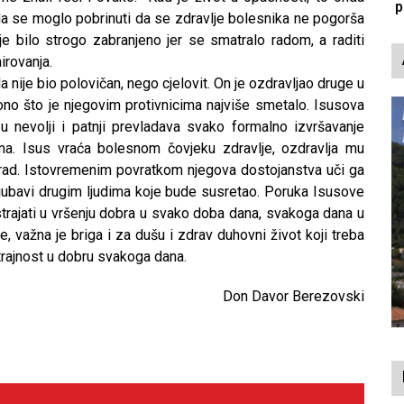
p
 da se moglo pobrinuti da se zdravlje bolesnika ne pogorša
je bilo strogo zabranjeno jer se smatralo radom, a raditi
irovanja.
 nije bio polovičan, nego cjelovit. On je ozdravljao druge u
 ono što je njegovim protivnicima najviše smetalo. Isusova
 nevolji i patnji prevladava svako formalno izvršavanje
ima. Isus vraća bolesnom čovjeku zdravlje, ozdravlja mu
rad. Istovremenim povratkom njegova dostojanstva uči ga
 ljubavi drugim ljudima koje bude susretao. Poruka Isusove
ustrajati u vršenju dobra u svako doba dana, svakoga dana u
e, važna je briga i za dušu i zdrav duhovni život koji treba
strajnost u dobru svakoga dana.
Don Davor Berezovski