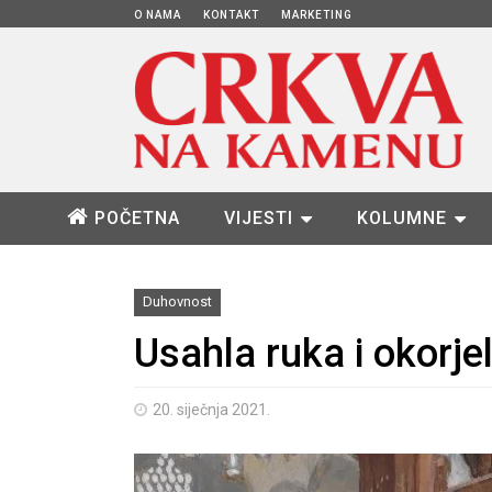
O NAMA
KONTAKT
MARKETING
POČETNA
VIJESTI
KOLUMNE
Duhovnost
Usahla ruka i okorje
20. siječnja 2021.