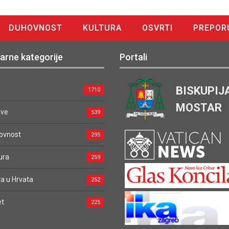
DUHOVNOST
KULTURA
OSVRTI
PREPOR
arne kategorije
Portali
BISKUPIJ
1710
MOSTAR
ave
539
ovnost
295
ura
259
a u Hrvata
252
et
225