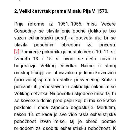
2. Veliki četvrtak prema Misalu Pija V. 1570.
Prije reforme iz 1951.-1955. misa Večere
Gospodnje se slavila prije podne (toliko je bio
važan euharistijski post!), a posveta ulja bi se
slavila posebnim obredom iza pričesti.
[2]
Pomirenje pokornika je nestalo već u 10.-11. st.
Između 13. i 15. st. uvodi se nešto novo u
bogoslužje Velikog četvrtka. Naime, u staroj
rimskoj liturgiji se običavalo u jednom kovčežiću
(pričuvnici) spremiti ostatke posvećenog Kruha i
pohraniti ih jednostavno u sakristiju nakon mise
Velikog četvrtka. Na početku slijedeće mise taj bi
se kovčežić donio pred papu koji bi mu se kratko
poklonio i onda započeo bogoslužje. Međutim,
nakon 13. st. kada je sve više rasla euharistijska
pobožnost izvan mise, taj je obred postao
prigodom za osobitu euharistijsku pobožnost. K