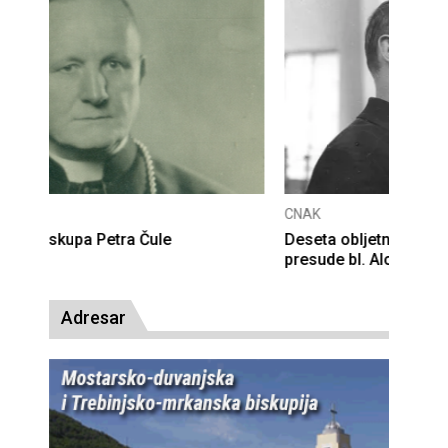
CNAK
Deseta obljetnica poništenja komunističke
presude bl. Alojziju Stepincu
Adresar