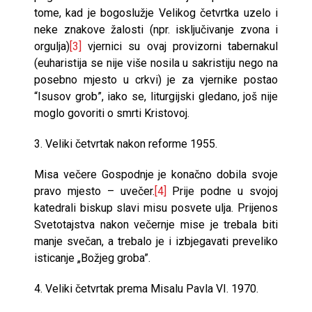
tome, kad je bogoslužje Velikog četvrtka uzelo i
neke znakove žalosti (npr. isključivanje zvona i
orgulja)
[3]
vjernici su ovaj provizorni tabernakul
(euharistija se nije više nosila u sakristiju nego na
posebno mjesto u crkvi) je za vjernike postao
“Isusov grob”, iako se, liturgijski gledano, još nije
moglo govoriti o smrti Kristovoj.
3. Veliki četvrtak nakon reforme 1955.
Misa večere Gospodnje je konačno dobila svoje
pravo mjesto – uvečer.
[4]
Prije podne u svojoj
katedrali biskup slavi misu posvete ulja. Prijenos
Svetotajstva nakon večernje mise je trebala biti
manje svečan, a trebalo je i izbjegavati preveliko
isticanje „Božjeg groba”.
4. Veliki četvrtak prema Misalu Pavla VI. 1970.