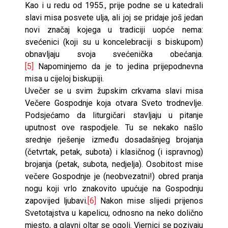
Kao i u redu od 1955., prije podne se u katedrali
slavi misa posvete ulja, ali joj se pridaje još jedan
novi značaj kojega u tradiciji uopće nema:
svećenici (koji su u koncelebraciji s biskupom)
obnavljaju svoja svećenička obećanja.
[5]
Napominjemo da je to jedina prijepodnevna
misa u cijeloj biskupiji.
Uvečer se u svim župskim crkvama slavi misa
Večere Gospodnje koja otvara Sveto trodnevlje.
Podsjećamo da liturgičari stavljaju u pitanje
uputnost ove raspodjele. Tu se nekako našlo
srednje rješenje između dosadašnjeg brojanja
(četvrtak, petak, subota) i klasičnog (i ispravnog)
brojanja (petak, subota, nedjelja). Osobitost mise
večere Gospodnje je (neobvezatni!) obred pranja
nogu koji vrlo znakovito upućuje na Gospodnju
zapovijed ljubavi.
[6]
Nakon mise slijedi prijenos
Svetotajstva u kapelicu, odnosno na neko dolično
mjesto, a glavni oltar se ogoli. Vjernici se pozivaju