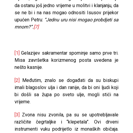
da ostanu još jedno vrijeme u molitvi i klanjanju, da
se ne bi i na nas mogao odnositi Isusov prijekor
upućen Petru:
“Jednu uru nisi mogao probdjeti sa
mnom?”.
[7]
[1]
Gelazijev sakramentar spominje samo prve tri.
Misa završetka korizmenog posta uvedena je
nešto kasnije.
[2]
Međutim, znalo se događati da su biskupi
imali blagoslov ulja i dan ranije, da bi oni ljudi koji
bi došli sa župa po sveto ulje, mogli stići na
vrijeme.
[3]
Zvona nisu zvonila, pa su se upotrebljavale
različite čegrtaljke i “klepetala”. Ovi drveni
instrumenti vuku podrijetlo iz monaških običaja.