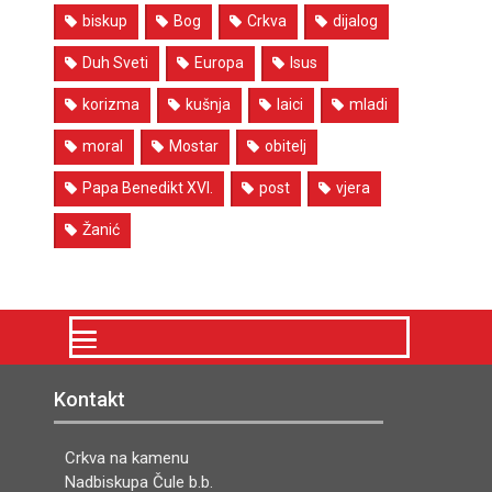
biskup
Bog
Crkva
dijalog
Duh Sveti
Europa
Isus
korizma
kušnja
laici
mladi
moral
Mostar
obitelj
Papa Benedikt XVI.
post
vjera
Žanić
Kontakt
Crkva na kamenu
Nadbiskupa Čule b.b.