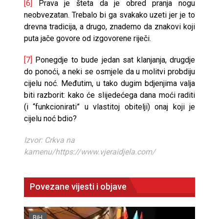
[6]
Prava je šteta da je obred pranja nogu
neobvezatan. Trebalo bi ga svakako uzeti jer je to
drevna tradicija, a drugo, znademo da znakovi koji
puta jače govore od izgovorene riječi.
[7]
Ponegdje to bude jedan sat klanjanja, drugdje
do ponoći, a neki se osmjele da u molitvi probdiju
cijelu noć. Međutim, u tako dugim bdjenjima valja
biti razborit: kako će slijedećega dana moći raditi
(i “funkcionirati” u vlastitoj obitelji) onaj koji je
cijelu noć bdio?
Izvor: Crkva na
kamenu/https://www.vjeraidjela.com/
Povezane vijesti i objave
BiH