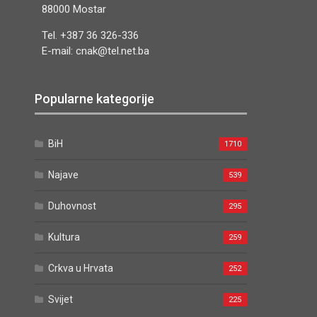
88000 Mostar
Tel. +387 36 326-336
E-mail: cnak@tel.net.ba
Popularne kategorije
BiH
1710
Najave
539
Duhovnost
295
Kultura
259
Crkva u Hrvata
252
Svijet
225