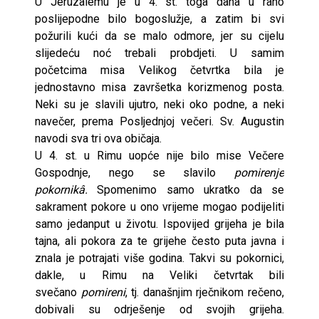
U Jeruzalemu je u 4. st. toga dana u rano
poslijepodne bilo bogoslužje, a zatim bi svi
požurili kući da se malo odmore, jer su cijelu
slijedeću noć trebali probdjeti. U samim
početcima misa Velikog četvrtka bila je
jednostavno misa završetka korizmenog posta.
Neki su je slavili ujutro, neki oko podne, a neki
navečer, prema Posljednjoj večeri. Sv. Augustin
navodi sva tri ova običaja.
U 4. st. u Rimu uopće nije bilo mise Večere
Gospodnje, nego se slavilo
pomirenje
pokornikâ.
Spomenimo samo ukratko da se
sakrament pokore u ono vrijeme mogao podijeliti
samo jedanput u životu. Ispovijed grijeha je bila
tajna, ali pokora za te grijehe često puta javna i
znala je potrajati više godina. Takvi su pokornici,
dakle, u Rimu na Veliki četvrtak bili
svečano
pomireni
, tj. današnjim rječnikom rečeno,
dobivali su odrješenje od svojih grijeha.