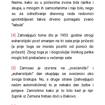
Naime, kako su u počecima zvona bila rijetka i
skupa, u mnogim ih samostanima i nije bilo, nego
su za određivanje dnevnog reda redovnici
upotrebljavali takva drveno pomagalo zvano
“tabula”.
[4]
Zahvaljujući tome što je 1953. godine strogi
euharistijski post smanjen na tri sata prije pričesti
(a prije toga se moralo postiti od ponoći do
pričesti). Zbog toga je i bogoslužje Velikog petka
moglo biti prebačeno u večernje sate.
[5]
Zamisao je izvrsna: na „svećenički“ i
„euharistijski“ dan okupljaju se svećenici oko
svoga biskupa. No, s druge strane (zahvaljujući
našim automobilima) to je nekako dan žurbe i
jurnjave. Zamislimo kako je to bilo kad je npr.
župnik iz Zemuna trebao doći u Đakovo…