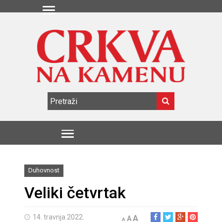
Duhovnost
Veliki četvrtak
14. travnja 2022.
A
A
A