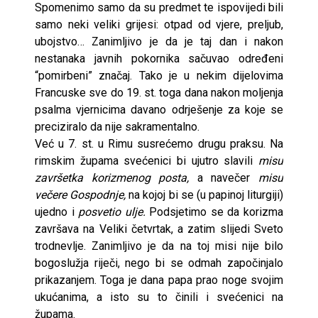
Spomenimo samo da su predmet te ispovijedi bili
samo neki veliki grijesi: otpad od vjere, preljub,
ubojstvo… Zanimljivo je da je taj dan i nakon
nestanaka javnih pokornika sačuvao određeni
“pomirbeni” značaj. Tako je u nekim dijelovima
Francuske sve do 19. st. toga dana nakon moljenja
psalma vjernicima davano odrješenje za koje se
preciziralo da nije sakramentalno.
Već u 7. st. u Rimu susrećemo drugu praksu. Na
rimskim župama svećenici bi ujutro slavili
misu
završetka korizmenog posta
,
a navečer
misu
večere Gospodnje,
na kojoj bi se (u papinoj liturgiji)
ujedno i
posvetio ulje.
Podsjetimo se da korizma
završava na Veliki četvrtak, a zatim slijedi Sveto
trodnevlje. Zanimljivo je da na toj misi nije bilo
bogoslužja riječi, nego bi se odmah započinjalo
prikazanjem. Toga je dana papa prao noge svojim
ukućanima, a isto su to činili i svećenici na
župama.