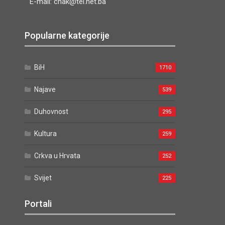
E-mail: cnak@tel.net.ba
Popularne kategorije
BiH
1710
Najave
539
Duhovnost
295
Kultura
259
Crkva u Hrvata
252
Svijet
225
Portali