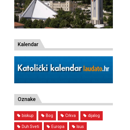
Kalendar
Oznake
biskup
Bog
Crkva
dijalog
Duh Sveti
Europa
Isus