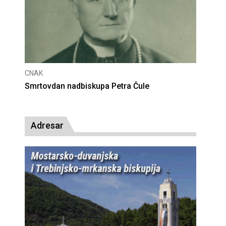
CNAK
a Petra Čule
Deseta obljetnica poništenja kom
presude bl. Alojziju Stepincu
Adresar