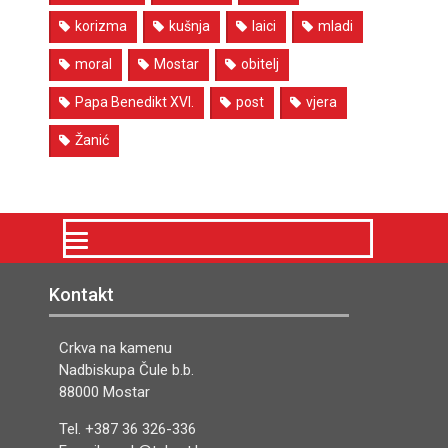
korizma
kušnja
laici
mladi
moral
Mostar
obitelj
Papa Benedikt XVI.
post
vjera
Žanić
Kontakt
Crkva na kamenu
Nadbiskupa Čule b.b.
88000 Mostar
Tel. +387 36 326-336