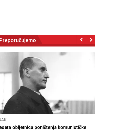
Preporučujemo
NAK
eseta obljetnica poništenja komunističke