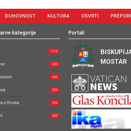
DUHOVNOST
KULTURA
OSVRTI
PREPOR
arne kategorije
Portali
BISKUPIJ
1710
MOSTAR
ave
539
ovnost
295
ura
259
a u Hrvata
252
et
225