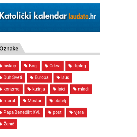
Oznake
biskup
Bog
Crkva
dijalog
Duh Sveti
Europa
Isus
korizma
kušnja
laici
mladi
moral
Mostar
obitelj
Papa Benedikt XVI.
post
vjera
Žanić