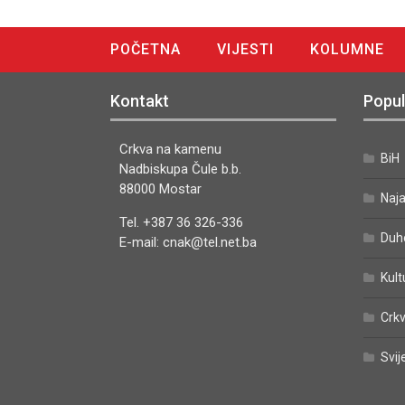
POČETNA
VIJESTI
KOLUMNE
DIGITALNO IZDANJE
Kontakt
Popul
Crkva na kamenu
BiH
Nadbiskupa Čule b.b.
88000 Mostar
Naj
Tel. +387 36 326-336
Duh
E-mail: cnak@tel.net.ba
Kult
Crkv
Svij