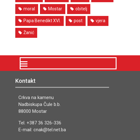
moral
Mostar
obitelj
Papa Benedikt XVI.
post
vjera
Žanić
Kontakt
Crkva na kamenu
Nadbiskupa Čule b.b.
88000 Mostar
Tel. +387 36 326-336
E-mail: cnak@tel.net.ba