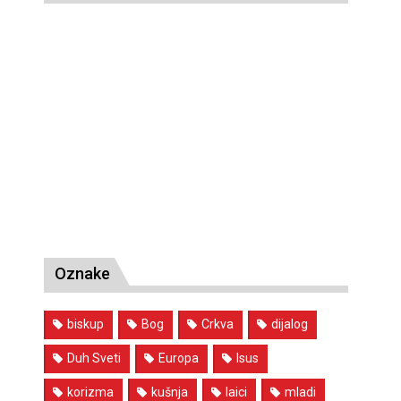
Oznake
biskup
Bog
Crkva
dijalog
Duh Sveti
Europa
Isus
korizma
kušnja
laici
mladi