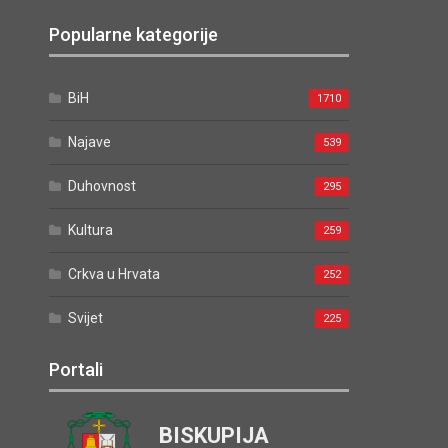
Popularne kategorije
BiH
1710
Najave
539
Duhovnost
295
Kultura
259
Crkva u Hrvata
252
Svijet
225
Portali
BISKUPIJA