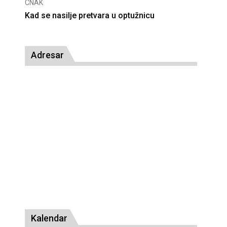
CNAK
CNAK
Kad se nasilje pretvara u optužnicu
Smrt
Adresar
Kalendar