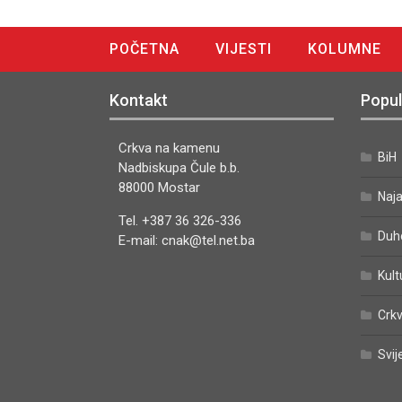
POČETNA
VIJESTI
KOLUMNE
DIGITALNO IZDANJE
Kontakt
Popul
Crkva na kamenu
BiH
Nadbiskupa Čule b.b.
88000 Mostar
Naj
Tel. +387 36 326-336
Duh
E-mail: cnak@tel.net.ba
Kult
Crkv
Svij