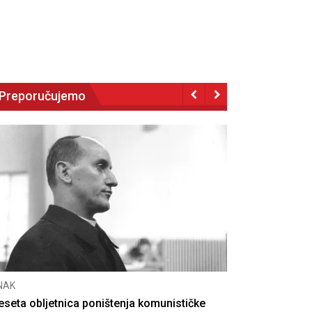
Preporučujemo
NAK
eseta obljetnica poništenja komunističke