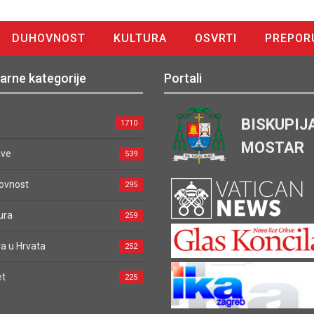
DUHOVNOST
KULTURA
OSVRTI
PREPOR
arne kategorije
Portali
BISKUPIJ
1710
MOSTAR
ave
539
ovnost
295
ura
259
a u Hrvata
252
et
225