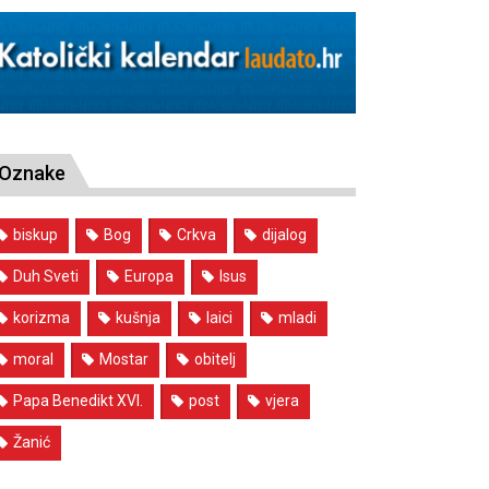
Oznake
biskup
Bog
Crkva
dijalog
Duh Sveti
Europa
Isus
korizma
kušnja
laici
mladi
moral
Mostar
obitelj
Papa Benedikt XVI.
post
vjera
Žanić