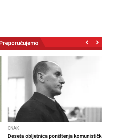
Preporučujemo
NAK
eseta obljetnica poništenja komunističke