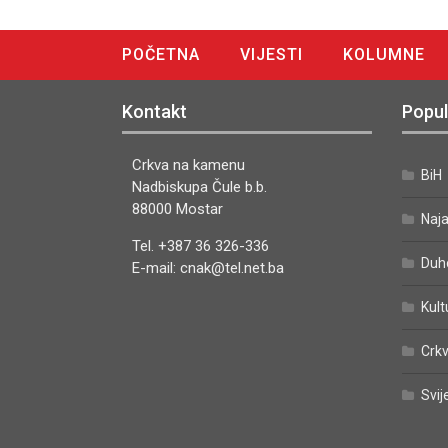
POČETNA
VIJESTI
KOLUMNE
DIGITALNO IZDANJE
Kontakt
Popul
Crkva na kamenu
BiH
Nadbiskupa Čule b.b.
88000 Mostar
Naj
Tel. +387 36 326-336
Duh
E-mail: cnak@tel.net.ba
Kult
Crkv
Svij