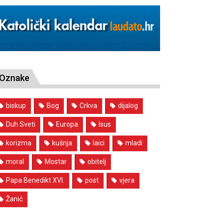
Oznake
biskup
Bog
Crkva
dijalog
Duh Sveti
Europa
Isus
korizma
kušnja
laici
mladi
moral
Mostar
obitelj
Papa Benedikt XVI.
post
vjera
Žanić