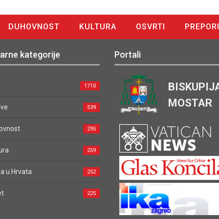
DUHOVNOST
KULTURA
OSVRTI
PREPOR
arne kategorije
Portali
BISKUPIJ
1710
MOSTAR
ave
539
ovnost
295
ura
259
a u Hrvata
252
et
225