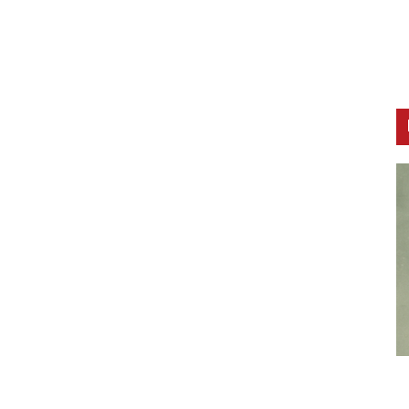
CNAK
C
Smrtovdan nadbiskupa Petra Čule
D