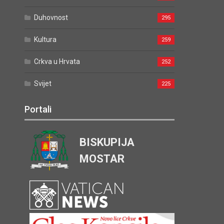
Duhovnost
295
Kultura
259
Crkva u Hrvata
252
Svijet
225
Portali
BISKUPIJA
MOSTAR