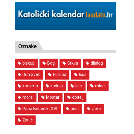
Oznake
biskup
Bog
Crkva
dijalog
Duh Sveti
Europa
Isus
korizma
kušnja
laici
mladi
moral
Mostar
obitelj
Papa Benedikt XVI.
post
vjera
Žanić