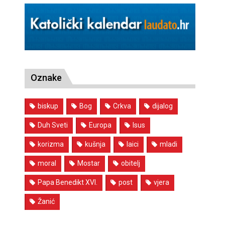
Oznake
biskup
Bog
Crkva
dijalog
Duh Sveti
Europa
Isus
korizma
kušnja
laici
mladi
moral
Mostar
obitelj
Papa Benedikt XVI.
post
vjera
Žanić