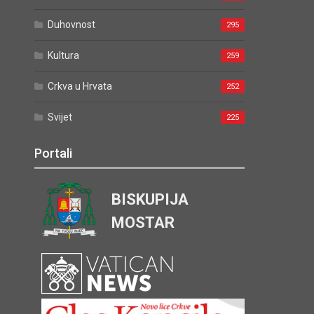
Duhovnost
295
Kultura
259
Crkva u Hrvata
252
Svijet
225
Portali
BISKUPIJA
MOSTAR