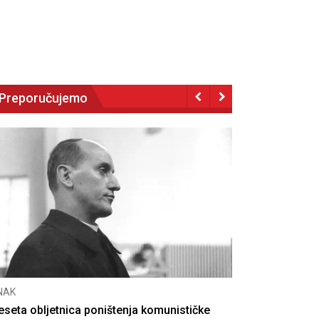
Preporučujemo
NAK
eseta obljetnica poništenja komunističke