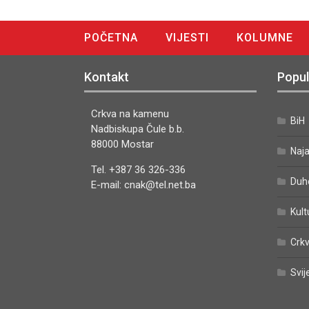
POČETNA
VIJESTI
KOLUMNE
DIGITALNO IZDANJE
Kontakt
Popul
Crkva na kamenu
BiH
Nadbiskupa Čule b.b.
88000 Mostar
Naj
Tel. +387 36 326-336
Duh
E-mail: cnak@tel.net.ba
Kult
Crkv
Svij