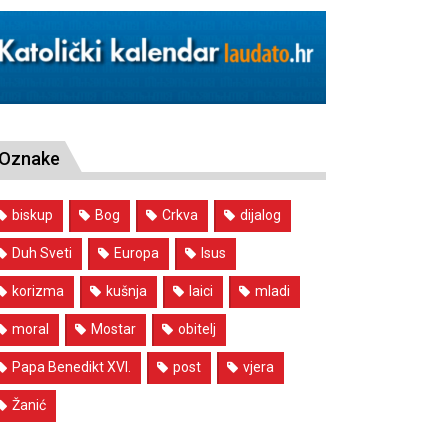
Oznake
biskup
Bog
Crkva
dijalog
Duh Sveti
Europa
Isus
korizma
kušnja
laici
mladi
moral
Mostar
obitelj
Papa Benedikt XVI.
post
vjera
Žanić