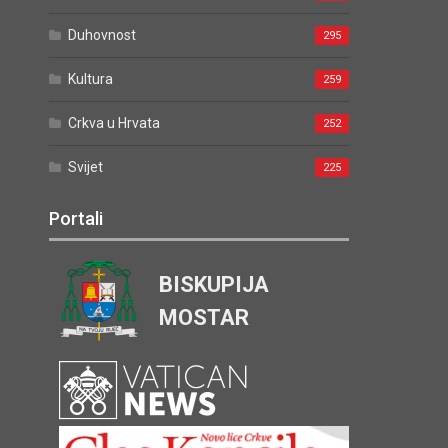
Duhovnost
295
Kultura
259
Crkva u Hrvata
252
Svijet
225
Portali
BISKUPIJA
MOSTAR