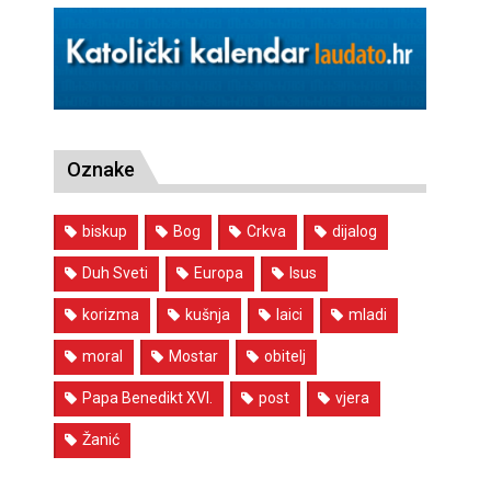
Oznake
biskup
Bog
Crkva
dijalog
Duh Sveti
Europa
Isus
korizma
kušnja
laici
mladi
moral
Mostar
obitelj
Papa Benedikt XVI.
post
vjera
Žanić