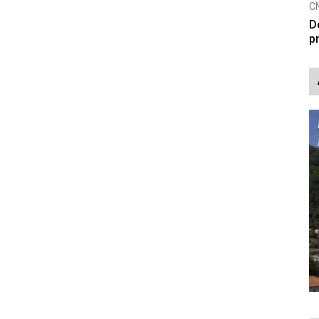
CNAK
C
Smrtovdan nadbiskupa Petra Čule
D
p