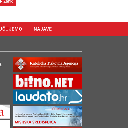
Žanić
UČUJEMO
NAJAVE
A