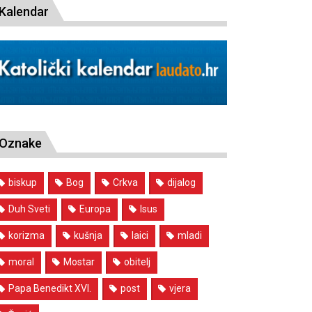
Kalendar
Oznake
biskup
Bog
Crkva
dijalog
Duh Sveti
Europa
Isus
korizma
kušnja
laici
mladi
moral
Mostar
obitelj
Papa Benedikt XVI.
post
vjera