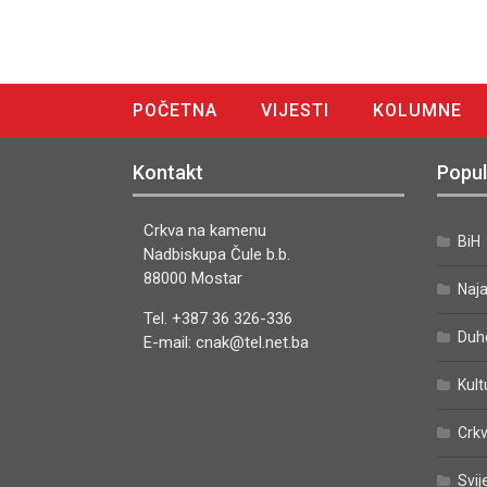
POČETNA
VIJESTI
KOLUMNE
DIGITALNO IZDANJE
Kontakt
Popul
Crkva na kamenu
BiH
Nadbiskupa Čule b.b.
88000 Mostar
Naj
Tel. +387 36 326-336
Duh
E-mail: cnak@tel.net.ba
Kult
Crkv
Svij