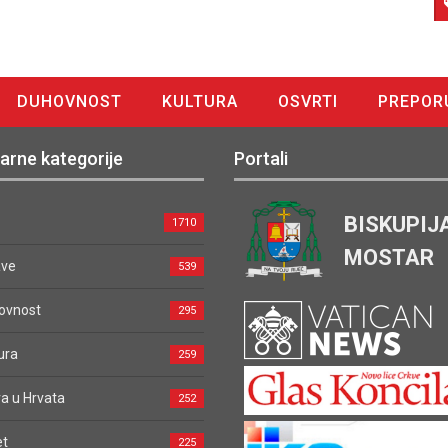
DUHOVNOST
KULTURA
OSVRTI
PREPOR
arne kategorije
Portali
BISKUPIJ
1710
MOSTAR
ave
539
ovnost
295
ura
259
a u Hrvata
252
et
225