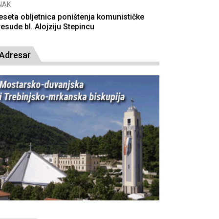
NAK
eseta obljetnica poništenja komunističke
resude bl. Alojziju Stepincu
Adresar