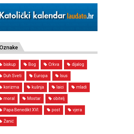
Oznake
biskup
Bog
Crkva
dijalog
Duh Sveti
Europa
Isus
korizma
kušnja
laici
mladi
moral
Mostar
obitelj
Papa Benedikt XVI.
post
vjera
Žanić