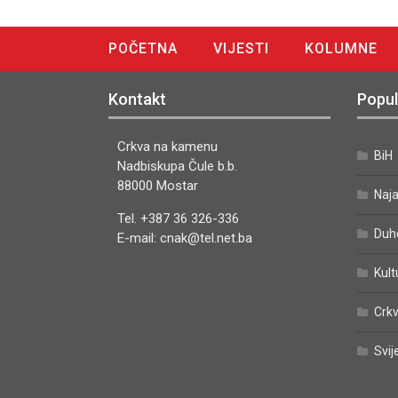
POČETNA
VIJESTI
KOLUMNE
DIGITALNO IZDANJE
Kontakt
Popul
Crkva na kamenu
BiH
Nadbiskupa Čule b.b.
88000 Mostar
Naj
Tel. +387 36 326-336
Duh
E-mail: cnak@tel.net.ba
Kult
Crkv
Svij