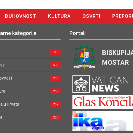
DUHOVNOST
KULTURA
OSVRTI
PREPOR
arne kategorije
Portali
BISKUPIJ
1710
MOSTAR
ave
539
ovnost
295
ura
259
a u Hrvata
252
et
225