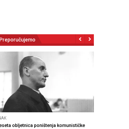
Preporučujemo
NAK
eseta obljetnica poništenja komunističke