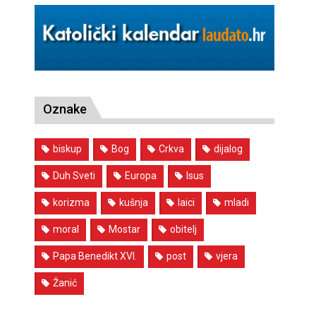
Oznake
biskup
Bog
Crkva
dijalog
Duh Sveti
Europa
Isus
korizma
kušnja
laici
mladi
moral
Mostar
obitelj
Papa Benedikt XVI.
post
vjera
Žanić