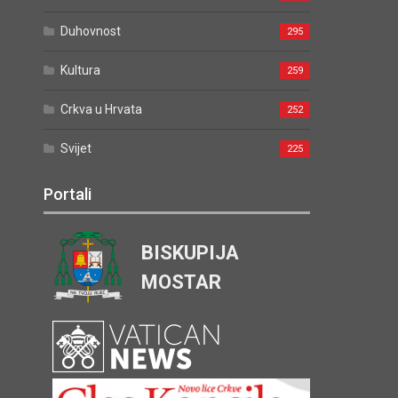
Duhovnost
295
Kultura
259
Crkva u Hrvata
252
Svijet
225
Portali
BISKUPIJA
MOSTAR