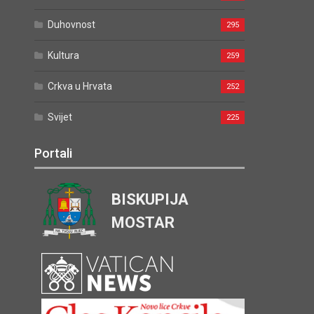
Duhovnost
295
Kultura
259
Crkva u Hrvata
252
Svijet
225
Portali
BISKUPIJA
MOSTAR