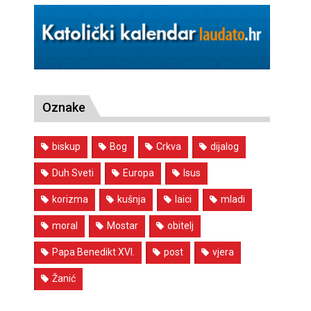
Oznake
biskup
Bog
Crkva
dijalog
Duh Sveti
Europa
Isus
korizma
kušnja
laici
mladi
moral
Mostar
obitelj
Papa Benedikt XVI.
post
vjera
Žanić