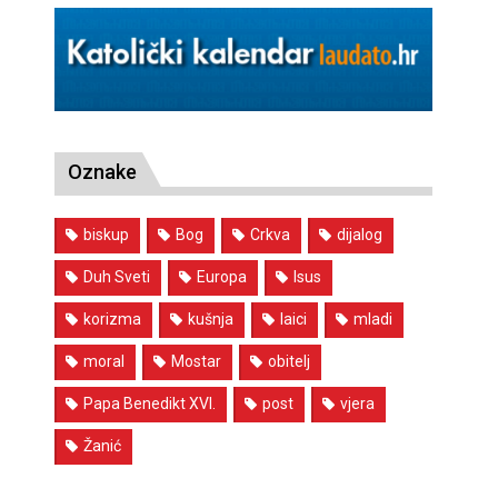
Oznake
biskup
Bog
Crkva
dijalog
Duh Sveti
Europa
Isus
korizma
kušnja
laici
mladi
moral
Mostar
obitelj
Papa Benedikt XVI.
post
vjera
Žanić