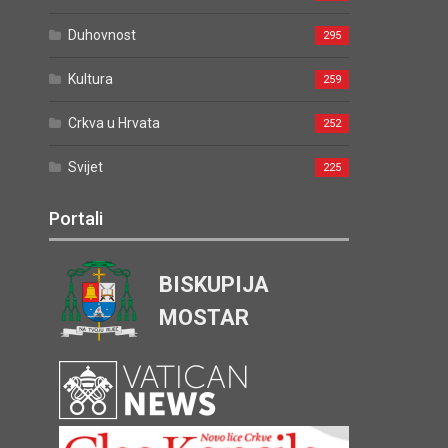
Duhovnost
295
Kultura
259
Crkva u Hrvata
252
Svijet
225
Portali
BISKUPIJA
MOSTAR