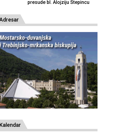
resude bl. Alojziju Stepincu
Adresar
Kalendar