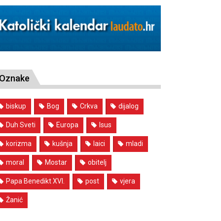
Oznake
biskup
Bog
Crkva
dijalog
Duh Sveti
Europa
Isus
korizma
kušnja
laici
mladi
moral
Mostar
obitelj
Papa Benedikt XVI.
post
vjera
Žanić