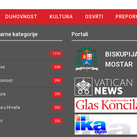
DUHOVNOST
KULTURA
OSVRTI
PREPOR
arne kategorije
Portali
BISKUPIJ
1710
MOSTAR
ave
539
ovnost
295
ura
259
a u Hrvata
252
et
225