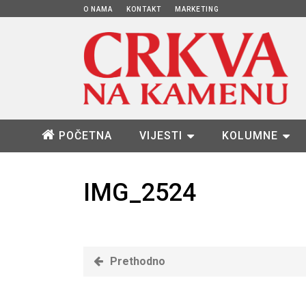
O NAMA
KONTAKT
MARKETING
POČETNA
VIJESTI
KOLUMNE
IMG_2524
Prethodno