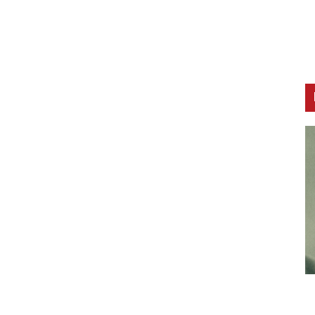
CNAK
C
Smrtovdan nadbiskupa Petra Čule
D