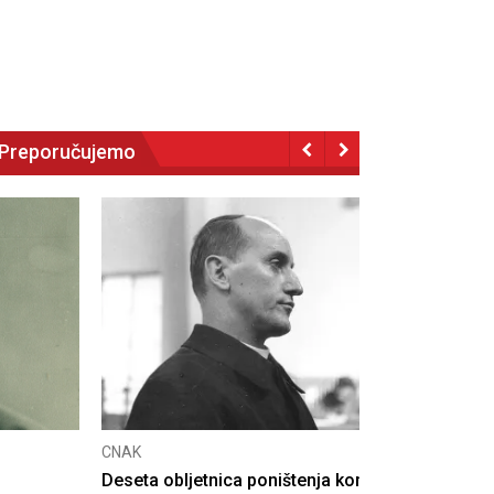
Preporučujemo
NAK
eseta obljetnica poništenja komunističke