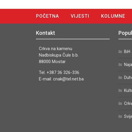
POČETNA
VIJESTI
KOLUMNE
DIGITALNO IZDANJE
Kontakt
Popul
Crkva na kamenu
BiH
Nadbiskupa Čule b.b.
88000 Mostar
Naj
Tel. +387 36 326-336
Duh
E-mail: cnak@tel.net.ba
Kult
Crkv
Svij