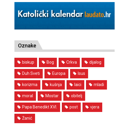
Oznake
biskup
Bog
Crkva
dijalog
Duh Sveti
Europa
Isus
korizma
kušnja
laici
mladi
moral
Mostar
obitelj
Papa Benedikt XVI.
post
vjera
Žanić