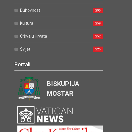
Duhovnost
295
Kultura
259
Crkva u Hrvata
252
Svijet
225
Portali
BISKUPIJA
MOSTAR