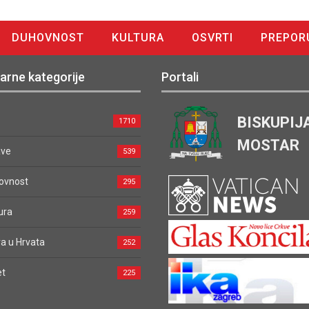
DUHOVNOST
KULTURA
OSVRTI
PREPOR
arne kategorije
Portali
BISKUPIJ
1710
MOSTAR
ave
539
ovnost
295
ura
259
a u Hrvata
252
et
225