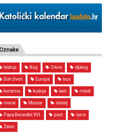
Oznake
biskup
Bog
Crkva
dijalog
Duh Sveti
Europa
Isus
korizma
kušnja
laici
mladi
moral
Mostar
obitelj
Papa Benedikt XVI.
post
vjera
Žanić