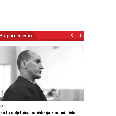
Preporučujemo
NAK
eseta obljetnica poništenja komunističke