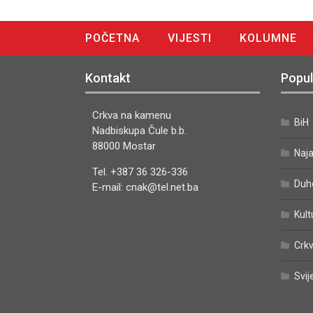
POČETNA
VIJESTI
KOLUMNE
DIGITALNO IZDANJE
Kontakt
Popul
Crkva na kamenu
BiH
Nadbiskupa Čule b.b.
88000 Mostar
Naj
Tel. +387 36 326-336
Duh
E-mail: cnak@tel.net.ba
Kult
Crkv
Svij