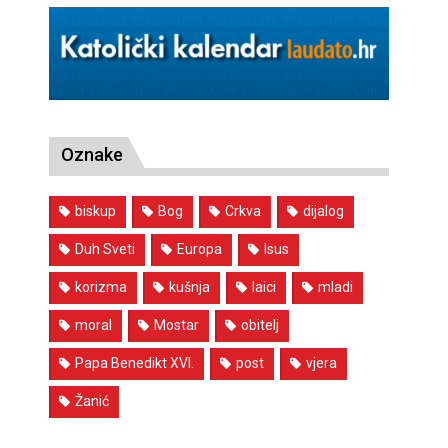
Oznake
biskup
Bog
Crkva
dijalog
Duh Sveti
Europa
Isus
korizma
kušnja
laici
mladi
moral
Mostar
obitelj
Papa Benedikt XVI.
post
vjera
Žanić