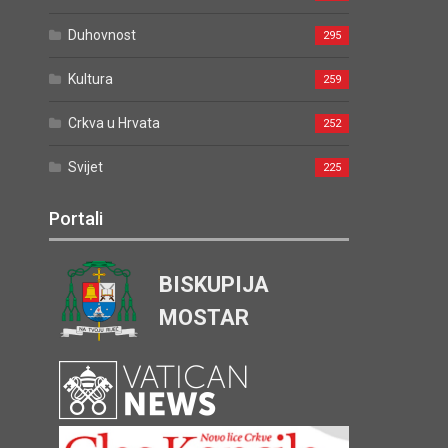
Duhovnost
295
Kultura
259
Crkva u Hrvata
252
Svijet
225
Portali
BISKUPIJA
MOSTAR