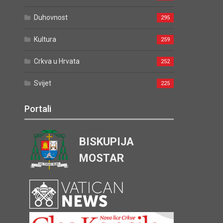
Duhovnost
295
Kultura
259
Crkva u Hrvata
252
Svijet
225
Portali
BISKUPIJA
MOSTAR