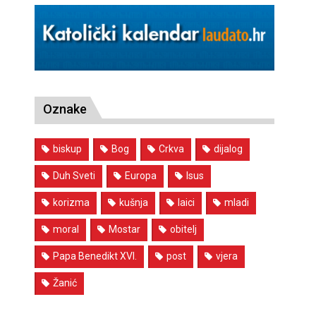
Oznake
biskup
Bog
Crkva
dijalog
Duh Sveti
Europa
Isus
korizma
kušnja
laici
mladi
moral
Mostar
obitelj
Papa Benedikt XVI.
post
vjera
Žanić