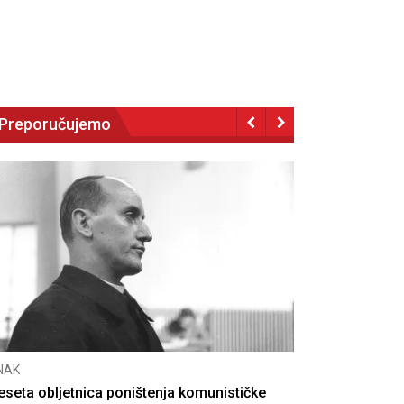
Preporučujemo
NAK
eseta obljetnica poništenja komunističke