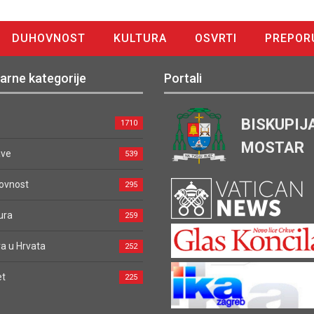
DUHOVNOST
KULTURA
OSVRTI
PREPOR
arne kategorije
Portali
BISKUPIJ
1710
MOSTAR
ave
539
ovnost
295
ura
259
a u Hrvata
252
et
225