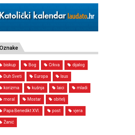
Oznake
biskup
Bog
Crkva
dijalog
Duh Sveti
Europa
Isus
korizma
kušnja
laici
mladi
moral
Mostar
obitelj
Papa Benedikt XVI.
post
vjera
Žanić