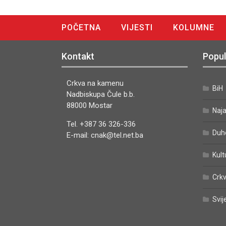
POČETNA
VIJESTI
KOLUMNE
DIGITALNO IZDANJE
Kontakt
Popul
Crkva na kamenu
BiH
Nadbiskupa Čule b.b.
88000 Mostar
Naj
Tel. +387 36 326-336
Duh
E-mail: cnak@tel.net.ba
Kult
Crkv
Svij