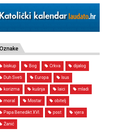
Oznake
biskup
Bog
Crkva
dijalog
Duh Sveti
Europa
Isus
korizma
kušnja
laici
mladi
moral
Mostar
obitelj
Papa Benedikt XVI.
post
vjera
Žanić