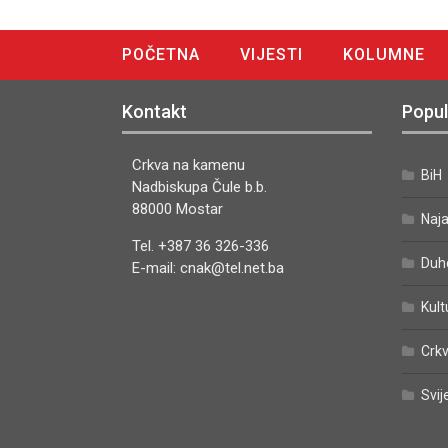
POČETNA
VIJESTI
KOLUMNE
DIGITALNO IZDANJE
Kontakt
Popul
Crkva na kamenu
BiH
Nadbiskupa Čule b.b.
88000 Mostar
Naj
Tel. +387 36 326-336
Duh
E-mail: cnak@tel.net.ba
Kult
Crkv
Svij