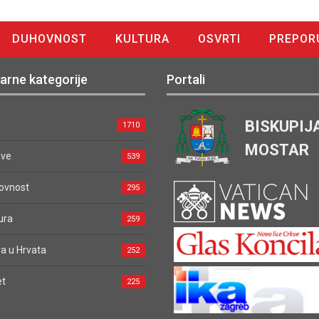
DUHOVNOST
KULTURA
OSVRTI
PREPOR
arne kategorije
Portali
BISKUPIJ
1710
MOSTAR
ave
539
ovnost
295
ura
259
a u Hrvata
252
et
225