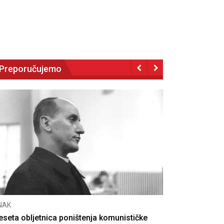
Preporučujemo
NAK
eseta obljetnica poništenja komunističke