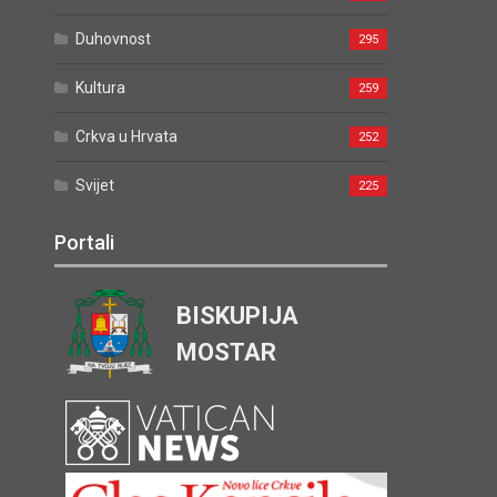
Duhovnost
295
Kultura
259
Crkva u Hrvata
252
Svijet
225
Portali
BISKUPIJA
MOSTAR