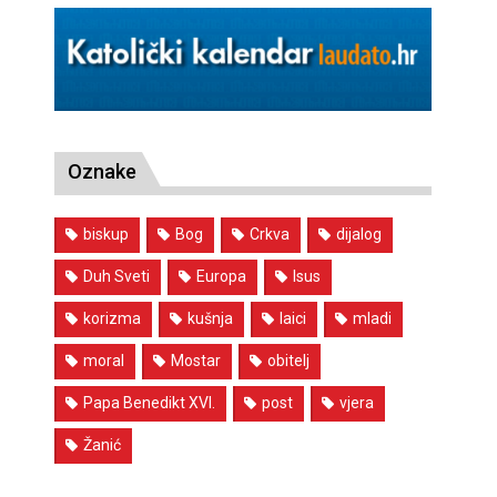
Oznake
biskup
Bog
Crkva
dijalog
Duh Sveti
Europa
Isus
korizma
kušnja
laici
mladi
moral
Mostar
obitelj
Papa Benedikt XVI.
post
vjera
Žanić