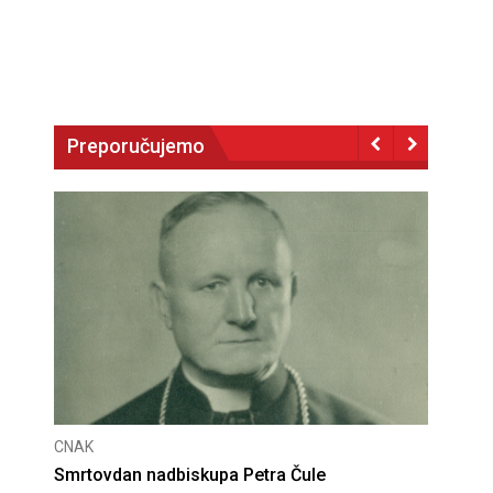
Preporučujemo
CNAK
CNAK
Smrtovdan nadbiskupa Petra Čule
Deset