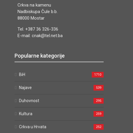
Crkva na kamenu
Nadbiskupa Čule b.b.
88000 Mostar
Tel. +387 36 326-336
E-mail: cnak@tel.net.ba
Popularne kategorije
BiH
1710
Najave
539
Duhovnost
295
Kultura
259
Crkva u Hrvata
252