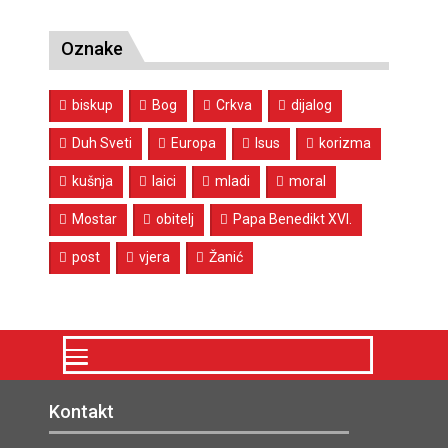
Oznake
biskup
Bog
Crkva
dijalog
Duh Sveti
Europa
Isus
korizma
kušnja
laici
mladi
moral
Mostar
obitelj
Papa Benedikt XVI.
post
vjera
Žanić
Kontakt