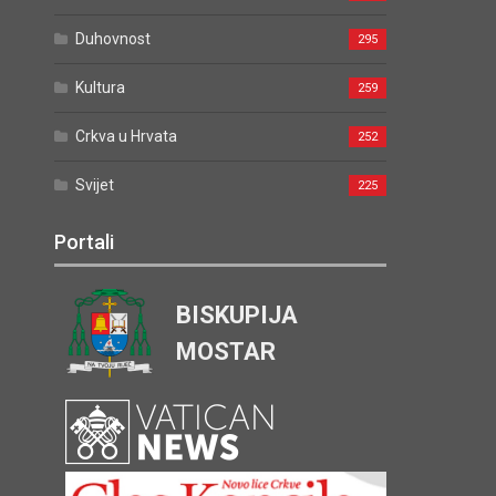
Duhovnost
295
Kultura
259
Crkva u Hrvata
252
Svijet
225
Portali
BISKUPIJA
MOSTAR