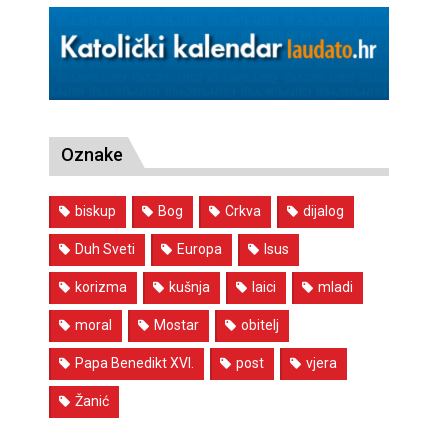
Oznake
biskup
Bog
Crkva
dijalog
Duh Sveti
Europa
Isus
korizma
kušnja
laici
mladi
moral
Mostar
obitelj
Papa Benedikt XVI.
post
vjera
Žanić