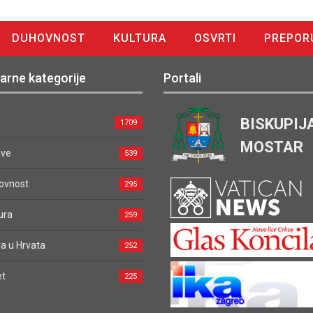
DUHOVNOST
KULTURA
OSVRTI
PREPOR
arne kategorije
Portali
BISKUPIJ
1709
MOSTAR
ave
539
ovnost
295
ura
259
a u Hrvata
252
et
225