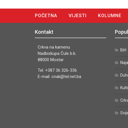
POČETNA
VIJESTI
KOLUMNE
DIGITALNO IZDANJE
Kontakt
Popul
Crkva na kamenu
BiH
Nadbiskupa Čule b.b.
88000 Mostar
Naj
Tel. +387 36 326-336
Duh
E-mail: cnak@tel.net.ba
Kult
Crkv
Svij