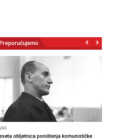
Preporučujemo
NAK
eseta obljetnica poništenja komunističke