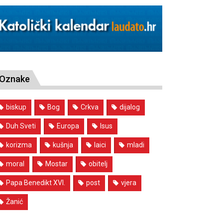
Oznake
biskup
Bog
Crkva
dijalog
Duh Sveti
Europa
Isus
korizma
kušnja
laici
mladi
moral
Mostar
obitelj
Papa Benedikt XVI.
post
vjera
Žanić